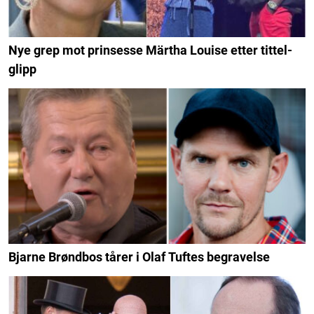
Nye grep mot prinsesse Märtha Louise etter tittel-
glipp
Bjarne Brøndbos tårer i Olaf Tuftes begravelse