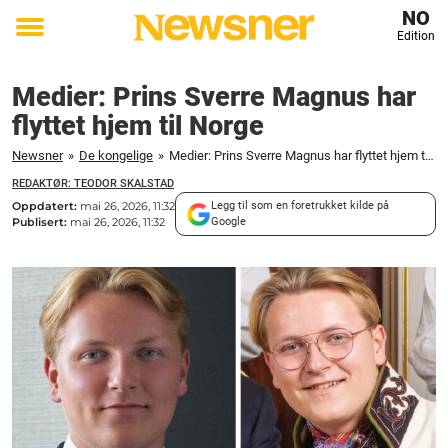
NO
Edition
Toggle
menu
Medier: Prins Sverre Magnus har
flyttet hjem til Norge
Newsner
»
De kongelige
»
Medier: Prins Sverre Magnus har flyttet hjem til Norge
REDAKTØR: TEODOR SKALSTAD
Oppdatert:
mai 26, 2026, 11:32
Legg til som en foretrukket kilde på
Publisert:
mai 26, 2026, 11:32
Google