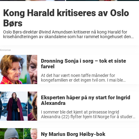
Kong Harald kritiseres av Oslo
Børs
Oslo Børs-direktør Øivind Amundsen kritiserer nå kong Harald for
krisehåndteringen av skandalene som har rammet kongehuset den
siste tiden. Det har vært et tøft år for den norske kongefamilien.
Sykdomsfravær, rettssaker og skandaler har preget ...
Dronning Sonja i sorg – tok et siste
farvel
At det har vært noen tøffe måneder for
kongefamilien er det ingen tvil om. I mai ble
Dronning Sonja (89) lagt inn på sykehus med
hjerteflimmer og hjertesvikt. Det skulle imidlertid
bare ta noen dager ...
Eksperten håper på ny start for Ingrid
Alexandra
I sommer ble det kjent at prinsesse Ingrid
Alexandra (22) flytter hjem til Norge for å studere
et halvår som utvekslingstudent. Nå
kommenterer kongehuseksperten prinsessens
nye hverdag. Prinsesse Ingrid Alexandra flytter
Ny Marius Borg Høiby-bok
hjem på grunn av kronprinsesse Mette-Marits ...