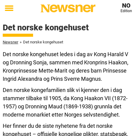
NO
Edition
Toggle
menu
Det norske kongehuset
Newsner
»
Det norske kongehuset
Det norske kongehuset ledes i dag av Kong Harald V
og Dronning Sonja, sammen med Kronprins Haakon,
Kronprinsesse Mette-Marit og deres barn Prinsesse
Ingrid Alexandra og Prins Sverre Magnus.
Den norske kongefamilien slik vi kjenner den i dag
stammer tilbake til 1905, da Kong Haakon VII (1872-
1957) og Dronning Maud (1869-1938) grunnla det
moderne monarkiet etter Norges selvstendighet.
Her finner du de siste nyhetene fra det norske
kongehuset – offisielle kongelige plikter, statsbesøk,