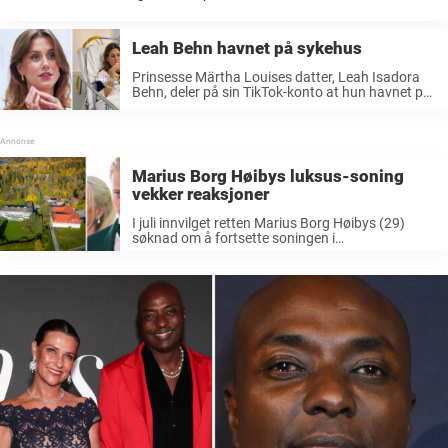
skolen henne velkommen. Prinsesse Ingrid Alexandra flytter hjem på
grunn av kronprinsesse Mette-Marits helsesituasjon. Det siste året ...
Leah Behn havnet på sykehus
Prinsesse Märtha Louises datter, Leah Isadora
Behn, deler på sin TikTok-konto at hun havnet på
sykehus og måtte avbryte moteuke. Leah Behn
er prinsesse Märtha Louise og Ari Behns nest
eldste datter. De siste årene ...
Marius Borg Høibys luksus-soning
vekker reaksjoner
I juli innvilget retten Marius Borg Høibys (29)
søknad om å fortsette soningen i
varetektsfengsel fra kronprinsresidensen
Skaugum. Nå vekker luksus-soningen sterke
reaksjoner. Det var tidligere i år at den mye
omtalte rettssaken rundt Marius Borg ...