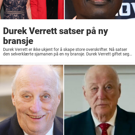
Durek Verrett satser på ny
bransje
Durek Verrett er ikke ukjent for å skape store overskrifter. Nå satser
den selverklærte sjamanen på en ny bransje. Durek Verrett giftet seg
med prinsesse Märtha Louise august 2024, og forholdet deres har til
tider fått ...