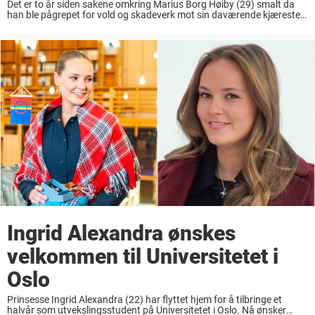
Det er to år siden sakene omkring Marius Borg Høiby (29) smalt da
han ble pågrepet for vold og skadeverk mot sin daværende kjæreste
på Frogner i Oslo. Siden den gang har avsløringene vært mange ...
Ingrid Alexandra ønskes
velkommen til Universitetet i
Oslo
Prinsesse Ingrid Alexandra (22) har flyttet hjem for å tilbringe et
halvår som utvekslingsstudent på Universitetet i Oslo. Nå ønsker