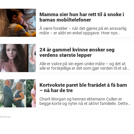
Mamma sier hun har rett til å snoke i
barnas mobiltelefoner
Å være forelder – når det gjøres på en ansvarlig
måte – er aldri en enkel oppgave. Hver nye
generasjon av mødre og fedre møter nye
utfordringer og hindringer som må overvinnes.
Samtidig som de ...
24 år gammel kvinne ønsker seg
verdens største lepper
Alle er vakre på sin egen unike måte – og det at
alle er forskjellige er det som gjør verden til et så
fargerikt og fantastisk sted. Imidlertid er en stor
del av befolkningen ikke ...
Kortvokste paret ble frarådet å få barn
– nå har de tre
Charli Worgan og hennes ektemann Cullen er
begge korte og nyter nå et aktivt familieliv. Dette
til tross for at legene advarte dem da de ønsket å
få barn. Charli Worgan er 127 centimeter høy ...