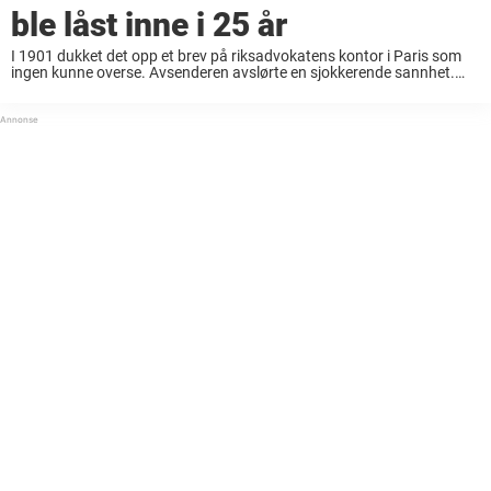
ble låst inne i 25 år
I 1901 dukket det opp et brev på riksadvokatens kontor i Paris som
ingen kunne overse. Avsenderen avslørte en sjokkerende sannhet.
Blanche Monnier, en kvinne fra Poitiers, hadde vært innelåst i et lite
loftsrom i ...