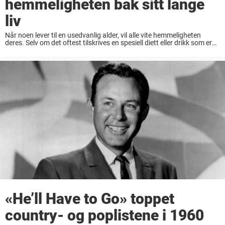
hemmeligheten bak sitt lange
liv
Når noen lever til en usedvanlig alder, vil alle vite hemmeligheten
deres. Selv om det oftest tilskrives en spesiell diett eller drikk som er
hypet opp i media, har 116 år gamle Ethel Caterham en ...
«He’ll Have to Go» toppet
country- og poplistene i 1960