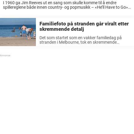
I 1960 ga Jim Reeves ut en sang som skulle komme til å endre
spillereglene både innen country- og popmusikk – «He’ll Have to Go».
Med sin myke vokal og frodige orkestrering ble låten en ...
Familiefoto på stranden går viralt etter
skremmende detalj
Det som startet som en vakker familiedag på
stranden i Melbourne, tok en skremmende
vending. Familien la merke til noe skremmende
som lurte i bakgrunnen på bildet deres. Bildet,
som ble tatt på Carrum Beach, ...