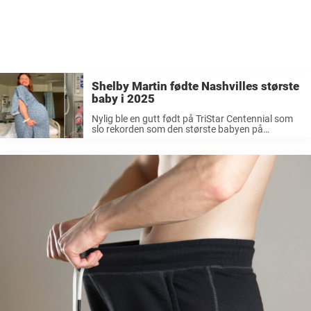
Shelby Martin fødte Nashvilles største
baby i 2025
Nylig ble en gutt født på TriStar Centennial som
slo rekorden som den største babyen på
sykehuset på tre år. Da Shelby Martin delte bilder
på sosiale medier av magen sin før og etter
fødselen, ...