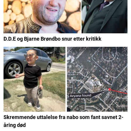
D.D.E og Bjarne Brøndbo snur etter kritikk
Skremmende uttalelse fra nabo som fant savnet 2-
åring død