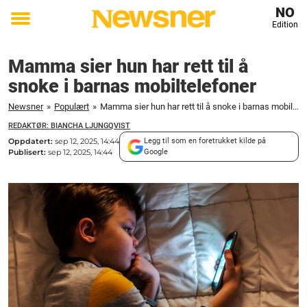
NO
Edition
Toggle
menu
Mamma sier hun har rett til å
snoke i barnas mobiltelefoner
Newsner
»
Populært
»
Mamma sier hun har rett til å snoke i barnas mobiltelefoner
REDAKTØR: BIANCHA LJUNGQVIST
Oppdatert:
sep 12, 2025, 14:44
Legg til som en foretrukket kilde på
Publisert:
sep 12, 2025, 14:44
Google