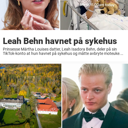
Leah Behn havnet på sykehus
Prinsesse Märtha Louises datter, Leah Isadora Behn, deler på sin
TikTok-konto at hun havnet på sykehus og måtte avbryte moteuke.
Leah Behn er prinsesse Märtha Louise og Ari Behns nest eldste
datter. De siste årene ...