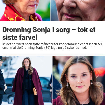
Dronning Sonja i sorg – tok et
siste farvel
At det har vært noen tøffe måneder for kongefamilien er det ingen tvil
om. I mai ble Dronning Sonja (89) lagt inn på sykehus med
hjerteflimmer og hjertesvikt. Det skulle imidlertid bare ta noen dager
...