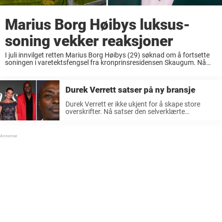
Marius Borg Høibys luksus-
soning vekker reaksjoner
I juli innvilget retten Marius Borg Høibys (29) søknad om å fortsette
soningen i varetektsfengsel fra kronprinsresidensen Skaugum. Nå
vekker luksus-soningen sterke reaksjoner. Det var tidligere i år at den
mye omtalte rettssaken rundt Marius Borg ...
Durek Verrett satser på ny bransje
Durek Verrett er ikke ukjent for å skape store
overskrifter. Nå satser den selverklærte
sjamanen på en ny bransje. Durek Verrett giftet
seg med prinsesse Märtha Louise august 2024,
og forholdet deres har til tider fått ...