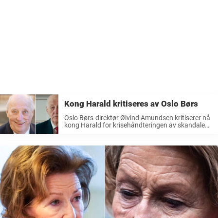
Kong Harald kritiseres av Oslo Børs
Oslo Børs-direktør Øivind Amundsen kritiserer nå
kong Harald for krisehåndteringen av skandalene
som har rammet kongehuset den siste tiden. Det
har vært et tøft år for den norske kongefamilien.
Sykdomsfravær, rettssaker og skandaler har
preget ...