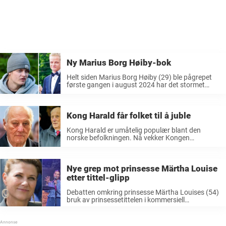
Ny Marius Borg Høiby-bok
Helt siden Marius Borg Høiby (29) ble pågrepet
første gangen i august 2024 har det stormet
rundt han, og anklagene mot han har bare økt.
Det har også først til boklanseringer om hans liv.
Nå ...
Kong Harald får folket til å juble
Kong Harald er umåtelig populær blant den
norske befolkningen. Nå vekker Kongen
reaksjoner blant folket. Kong Harald har stått
ovenfor et av kongefamiliens tøffeste år på lenge
i 2026. Nå hylles Kongen for innsatsen som ...
Nye grep mot prinsesse Märtha Louise
etter tittel-glipp
Debatten omkring prinsesse Märtha Louises (54)
bruk av prinsessetittelen i kommersiell
sammenheng har vært en gjentakende utfordring
de seneste årene. Særlig omkring bryllupet med
sjaman Durek Verrett (51) i 2024 var det en het