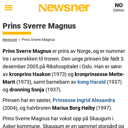
NO
Edition
Toggle
menu
Prins Sverre Magnus
Newsner
»
Prins Sverre Magnus
Prins Sverre Magnus
er prins av Norge, og er nummer
tre i arverekken til tronen. Den unge prinsen ble født 3.
desember 2005 på Rikshospitalet i Oslo. Han er sønn
av
kronprins Haakon
(1973) og
kronprinsesse Mette-
Marit
(1973), samt barnebarn av
kong Harald
(1937)
og
dronning Sonja
(1937).
Prinsen har en søster,
Prinsesse Ingrid Alexandra
(2004), og halvbroren
Marius Borg Høiby
(1997).
Prins Sverre Magnus har vokst opp på Skaugum i
Asker kommune. Skaugum er en gammel storgård og