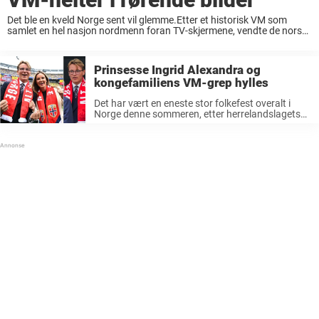
Det ble en kveld Norge sent vil glemme.Etter et historisk VM som
samlet en hel nasjon nordmenn foran TV-skjermene, vendte de norske
landslagsheltene mandag hjem fra USA. På Gardermoen ventet den
første velkomsten, men det ...
Prinsesse Ingrid Alexandra og
kongefamiliens VM-grep hylles
Det har vært en eneste stor folkefest overalt i
Norge denne sommeren, etter herrelandslagets
suksess i fotball-VM. Kongefamiliens feiring
hylles nå av kongehuseksperten. Det har vært en
stor folkefest i Norges gater denne sommeren.
Det ...