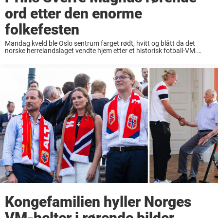
ord etter den enorme
folkefesten
Mandag kveld ble Oslo sentrum farget rødt, hvitt og blått da det
norske herrelandslaget vendte hjem etter et historisk fotball-VM.
Titusenvis av mennesker hadde møtt opp for å takke spillerne for
minnene og prestasjonene de ...
Kongefamilien hyller Norges
VM-helter i rørende bilder