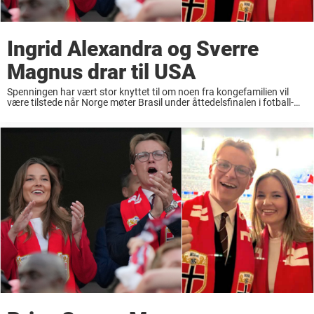
Ingrid Alexandra og Sverre
Magnus drar til USA
Spenningen har vært stor knyttet til om noen fra kongefamilien vil
være tilstede når Norge møter Brasil under åttedelsfinalen i fotball-
VM søndag. Nå bekreftes det at prinsesse Ingrid Alexandra (22) og
prins Sverre Magnus (20) tar ...