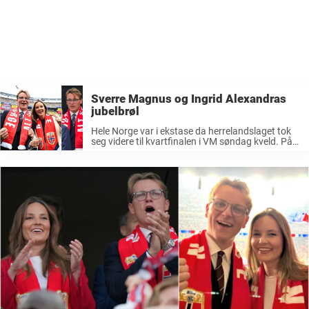
Sverre Magnus og Ingrid Alexandras
jubelbrøl
Hele Norge var i ekstase da herrelandslaget tok
seg videre til kvartfinalen i VM søndag kveld. På
slottsplassen rodde kronprins Haakon.
Kronprinsbarna prinsesse Ingrid Alexandra (22)
og prins Sverre Magnus (20) fikk kjenne den
euforiske ...