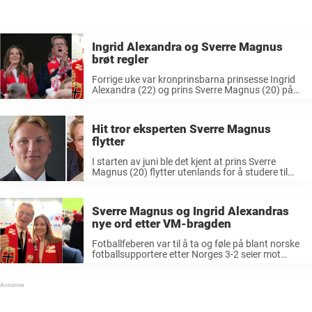
Ingrid Alexandra og Sverre Magnus
brøt regler
Forrige uke var kronprinsbarna prinsesse Ingrid
Alexandra (22) og prins Sverre Magnus (20) på
plass i USA for å heie frem det norske
herrelandslaget i fotball-VM. Det ble en svært
rørende affære da Norge tok ...
Hit tror eksperten Sverre Magnus
flytter
I starten av juni ble det kjent at prins Sverre
Magnus (20) flytter utenlands for å studere til
høsten. Det kom frem i en pressemelding fra
Slottet samtidig som det ble kjent at prinsesse
Ingrid ...
Sverre Magnus og Ingrid Alexandras
nye ord etter VM-bragden
Fotballfeberen var til å ta og føle på blant norske
fotballsupportere etter Norges 3-2 seier mot
Senegal natt til tirsdag. Dette var også tilfellet for
kronprinsbarna Ingrid Alexandra (22) og Sverre
Magnus (20) som kastet ...