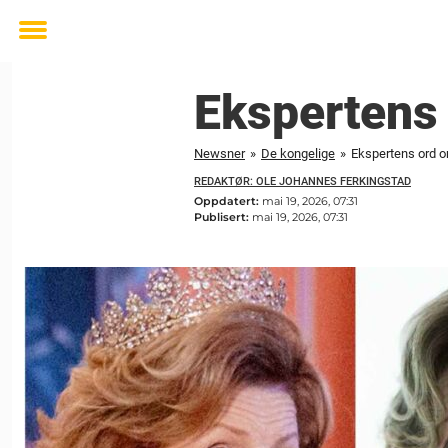
Toggle
menu
Ekspertens
Newsner
»
De kongelige
»
Ekspertens ord 
REDAKTØR: OLE JOHANNES FERKINGSTAD
Oppdatert:
mai 19, 2026, 07:31
Publisert:
mai 19, 2026, 07:31