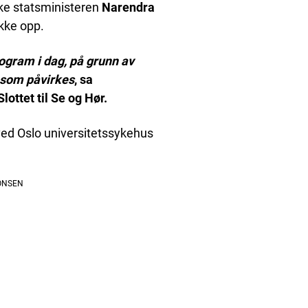
ske statsministeren
Narendra
kke opp.
ogram i dag, på grunn av
 som påvirkes
, sa
ttet til Se og Hør.
ved Oslo universitetssykehus