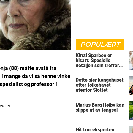
POPULÆRT
Kirsti Sparboe er
bisatt: Spesielle
detaljen som treffer
ja (88) måtte avstå fra
rett i hjertet
k i mange da vi så henne vinke
Dette sier kongehuset
pesialist og professor i
etter folkehavet
utenfor Slottet
Marius Borg Høiby kan
slippe ut av fengsel
Hit tror eksperten