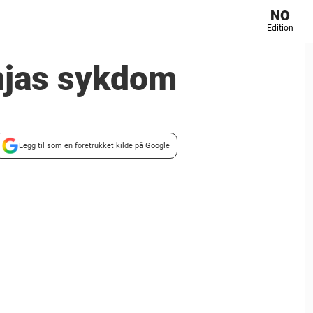
NO
Edition
njas sykdom
Legg til som en foretrukket kilde på Google