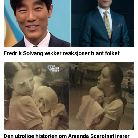
Fredrik Solvang vekker reaksjoner blant folket
Den utrolige historien om Amanda Scarpinati rører