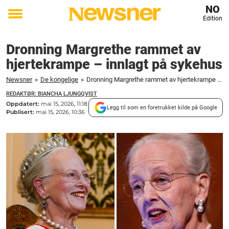
NO
Edition
Toggle
menu
Dronning Margrethe rammet av
hjertekrampe – innlagt på sykehus
Newsner
»
De kongelige
»
Dronning Margrethe rammet av hjertekrampe – innlagt på sykehus
REDAKTØR: BIANCHA LJUNGQVIST
Oppdatert:
mai 15, 2026, 11:18
Legg til som en foretrukket kilde på Google
Publisert:
mai 15, 2026, 10:36