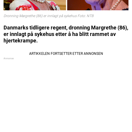
Dronning Margrethe (86) er innlagt på sykehus Foto: NTB
Danmarks tidligere regent, dronning Margrethe (86),
er innlagt på sykehus etter å ha blitt rammet av
hjertekrampe.