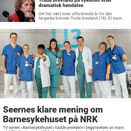
Trude Drevland på sykehus etter
dramatisk hendelse
Det har vært noen utfordrende år for den
fargerike kvinnen Trude Drevland (78). Et navn
som for lengst har festet seg i det norske folks
hjerte og sjel. Den energiske og karismatiske 78-
åringen ble for ...
Seernes klare mening om
Barnesykehuset på NRK
TV-serien «Barnesykehuset» hadde premiere i begynnelsen av mars