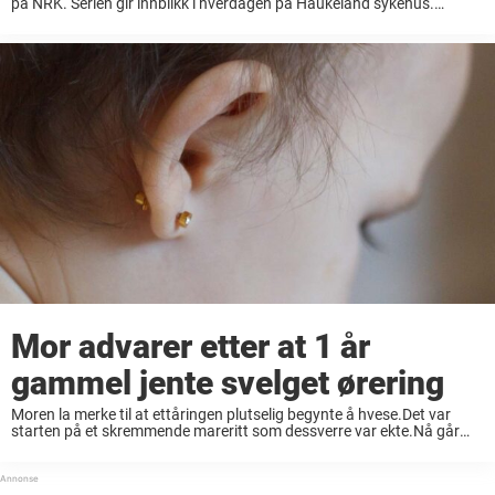
på NRK. Serien gir innblikk i hverdagen på Haukeland sykehus.
Gjennom åtte episoder følger serien åtte ansatte, inkludert
sykepleiere, leger og kirurger, i deres arbeid med barn ...
Mor advarer etter at 1 år
gammel jente svelget ørering
Moren la merke til at ettåringen plutselig begynte å hvese.Det var
starten på et skremmende mareritt som dessverre var ekte.Nå går
Suzanne Boyd ut med en advarsel til andre foreldre, ifølge Mirror. Det
var en ...