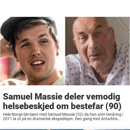
Samuel Massie deler vemodig
helsebeskjed om bestefar (90)
Hele Norge ble kjent med Samuel Massie (32) da han som tenåring i
2011 la ut på en dramatisk ekspedisjon. Den gang mot Antarktis
sammen med kaptein Jarle Andhøy om bord på Berserk. Turen som
...