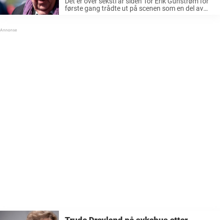
Det er over seksti år siden Tor Erik Gunstrøm for
første gang trådte ut på scenen som en del av
det som skulle bli en av Norges mest folkekjære
musikalske legender, nemlig Dizzie Tunes. Med ...