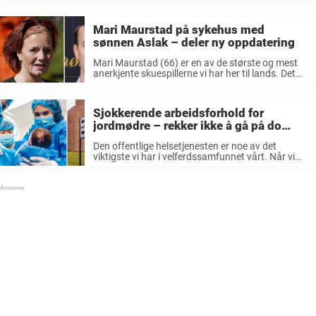
maten som serveres på sykehuset. Hun forteller
at mange har blitt servert frosne egg og
vaniljesaus så rennende som vann – nå ...
Mari Maurstad på sykehus med
sønnen Aslak – deler ny oppdatering
Mari Maurstad (66) er en av de største og mest
anerkjente skuespillerne vi har her til lands. Det
hun har oppnådd i løpet av karrieren er rett og
slett utrolig imponerende. Siden 1981 har
Maurstad ...
Sjokkerende arbeidsforhold for
jordmødre – rekker ikke å gå på do
eller spise
Den offentlige helsetjenesten er noe av det
viktigste vi har i velferdssamfunnet vårt. Når vi
trenger hjelp kan vi være sikre på at godt trent
helsepersonell er tilgjengelig for å finne ut av hva
som ...