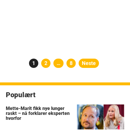
Posts
Side
1
Side
2
…
Side
8
Neste
pagination
Populært
Mette-Marit fikk nye lunger
raskt – nå forklarer eksperten
hvorfor