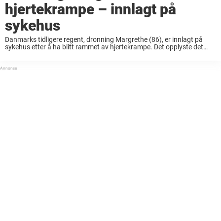
hjertekrampe – innlagt på
sykehus
Danmarks tidligere regent, dronning Margrethe (86), er innlagt på
sykehus etter å ha blitt rammet av hjertekrampe. Det opplyste det
danske kongehuset torsdag ettermiddag i en offisiell pressemelding.
Ifølge meldingen ble dronning Margrethe innlagt på ...