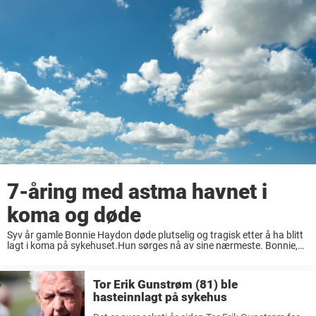
7-åring med astma havnet i
koma og døde
Syv år gamle Bonnie Haydon døde plutselig og tragisk etter å ha blitt
lagt i koma på sykehuset.Hun sørges nå av sine nærmeste. Bonnie,
som lenge hadde lidd av astma, men tidligere hadde vært ved ...
Tor Erik Gunstrøm (81) ble
hasteinnlagt på sykehus