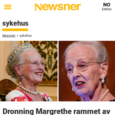
NO
Edition
Toggle
menu
sykehus
Newsner
»
sykehus
Dronning Margrethe rammet av