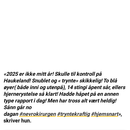
«2025 er ikke mitt år! Skulle til kontroll på
Haukeland! Snublet og « trynte» skikkelig! To blå
øyer( både inni og utenpå), 14 stingi åpent sår, ellers
hjernerystelse så klart! Hadde håpet på en annen
type rapport i dag! Men har tross alt vært heldig!
Sånn går no
dagan
#nevrokirurgen
#tryntekraftig
#hjemsnart
»
,
skriver hun.