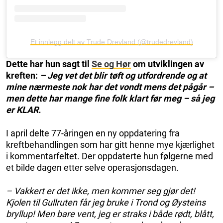
Et innlegg delt av Trude Drevland (@trudedrevland)
Dette har hun sagt til
Se og Hør
om utviklingen av
kreften:
– Jeg vet det blir tøft og utfordrende og at
mine nærmeste nok har det vondt mens det pågår –
men dette har mange fine folk klart før meg – så jeg
er KLAR.
I april delte 77-åringen en ny oppdatering fra
kreftbehandlingen som har gitt henne mye kjærlighet
i kommentarfeltet. Der oppdaterte hun følgerne med
et bilde dagen etter selve operasjonsdagen.
– Vakkert er det ikke, men kommer seg gjør det!
Kjolen til Gullruten får jeg bruke i Trond og Øysteins
bryllup! Men bare vent, jeg er straks i både rødt, blått,