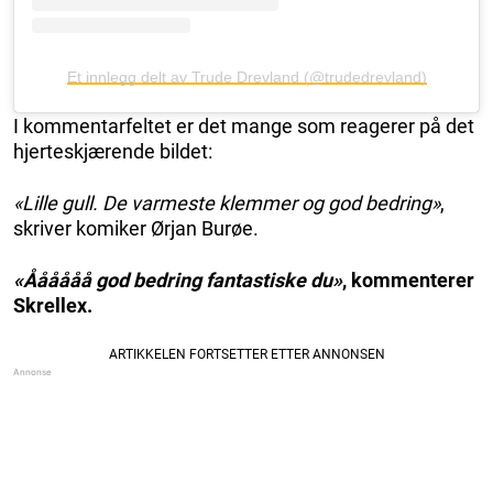
Et innlegg delt av Trude Drevland (@trudedrevland)
I kommentarfeltet er det mange som reagerer på det
hjerteskjærende bildet:
«Lille gull. De varmeste klemmer og god bedring»
,
skriver komiker Ørjan Burøe.
«Åååååå god bedring fantastiske du»
, kommenterer
Skrellex.