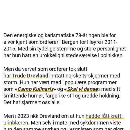
Den energiske og karismatiske 78-åringen ble for
alvor kjent som ordfører i Bergen for Høyre i 2011-
2015. Med sin tydelige stemme og store personlighet
har hun hatt en urokkelig tilstedeværelse i politikken.
Men da vervet som ordfører tok slutt
har
Trude
Drevland
inntatt norske tv-skjermer med
storm. Hun har vært med i populære programmer
som
«
Camp Kulinaris
»
og
«
Skal vi danse
» med sitt
smittende humør, fargerike stil og uredde holdning.
Det har sjarmert oss alle.
Men i 2023 fikk Drevland om at hun
hadde fått kreft i
urinblæren
. Men selv i møte med sykdommen viste
hun den samme styrken og livsgnisten som har gjort