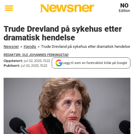
NO
Edition
Toggle
menu
Trude Drevland på sykehus etter
dramatisk hendelse
Newsner
»
Kjendis
»
Trude Drevland på sykehus etter dramatisk hendelse
REDAKTØR: OLE JOHANNES FERKINGSTAD
Oppdatert:
jul 02, 2025, 15:22
Legg til som en foretrukket kilde på Google
Publisert:
jul 02, 2025, 15:22