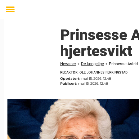
Toggle
menu
Prinsesse A
hjertesvikt
Newsner
»
De kongelige
»
Prinsesse Astrid 
REDAKTØR: OLE JOHANNES FERKINGSTAD
Oppdatert:
mai 15, 2026, 12:48
Publisert:
mai 15, 2026, 12:48