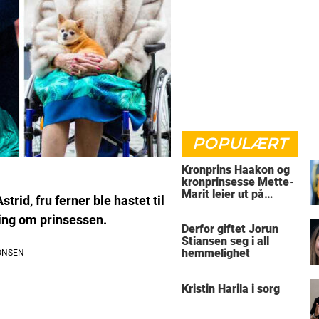
POPULÆRT
Kronprins Haakon og
kronprinsesse Mette-
Marit leier ut på
id, fru ferner ble hastet til
Skaugum
ing om prinsessen.
Derfor giftet Jorun
Stiansen seg i all
hemmelighet
Kristin Harila i sorg