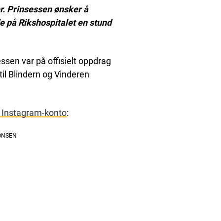
er. Prinsessen ønsker å
de på Rikshospitalet en stund
en var på offisielt oppdrag
il Blindern og Vinderen
le Instagram-konto
: