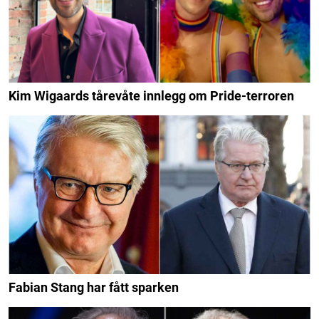
Kim Wigaards tårevåte innlegg om Pride-terroren
Fabian Stang har fått sparken