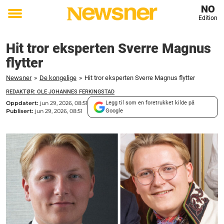
NO
Edition
Toggle
menu
Hit tror eksperten Sverre Magnus
flytter
Newsner
»
De kongelige
»
Hit tror eksperten Sverre Magnus flytter
REDAKTØR: OLE JOHANNES FERKINGSTAD
Oppdatert:
jun 29, 2026, 08:51
Legg til som en foretrukket kilde på
Publisert:
jun 29, 2026, 08:51
Google