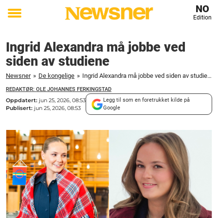
NO
Edition
Toggle
menu
Ingrid Alexandra må jobbe ved
siden av studiene
Newsner
»
De kongelige
»
Ingrid Alexandra må jobbe ved siden av studiene
REDAKTØR: OLE JOHANNES FERKINGSTAD
Oppdatert:
jun 25, 2026, 08:53
Legg til som en foretrukket kilde på
Publisert:
jun 25, 2026, 08:53
Google