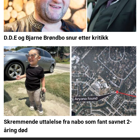
D.D.E og Bjarne Brøndbo snur etter kritikk
Skremmende uttalelse fra nabo som fant savnet 2-
åring død