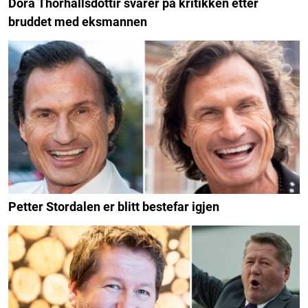
Dora Thorhallsdottir svarer på kritikken etter
bruddet med eksmannen
Petter Stordalen er blitt bestefar igjen