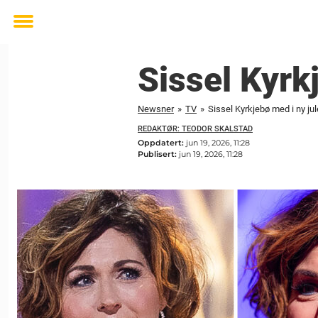
Toggle
menu
Sissel Kyrk
Newsner
»
TV
»
Sissel Kyrkjebø med i ny jul
REDAKTØR: TEODOR SKALSTAD
Oppdatert:
jun 19, 2026, 11:28
Publisert:
jun 19, 2026, 11:28