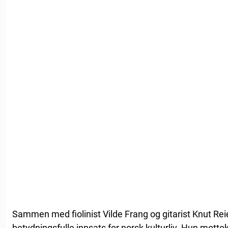
Sammen med fiolinist Vilde Frang og gitarist Knut Reie
betydningsfulle innsats for norsk kulturliv. Hun mottok 