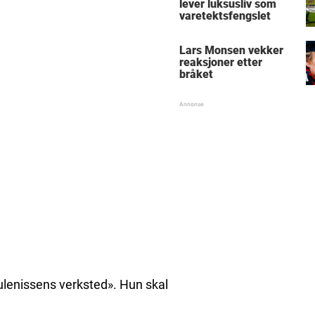
lever luksusliv som
varetektsfengslet
Lars Monsen vekker
reaksjoner etter
bråket
ulenissens verksted». Hun skal