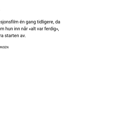
.
jonsfilm én gang tidligere, da
m hun inn når «alt var ferdig»,
a starten av.