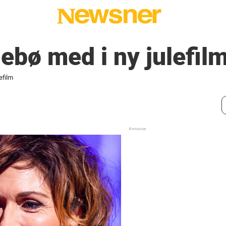
jebø med i ny julefil
efilm