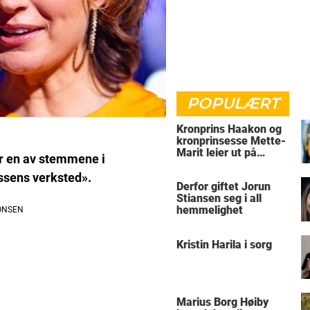
POPULÆRT
Kronprins Haakon og
kronprinsesse Mette-
Marit leier ut på
er en av stemmene i
Skaugum
ssens verksted».
Derfor giftet Jorun
Stiansen seg i all
hemmelighet
Kristin Harila i sorg
Marius Borg Høiby