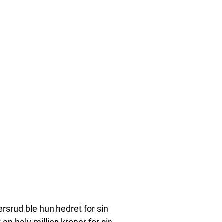
rsrud ble hun hedret for sin
en halv million kroner for sin