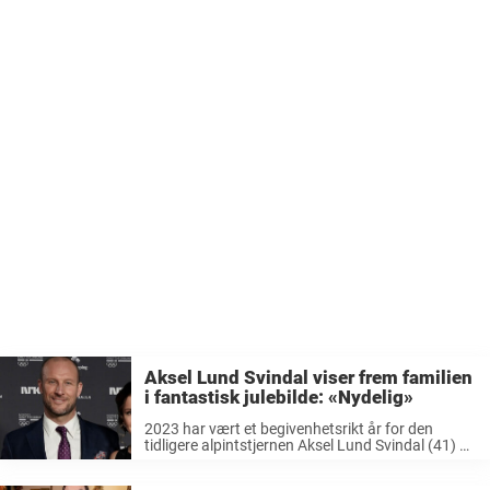
Aksel Lund Svindal viser frem familien
i fantastisk julebilde: «Nydelig»
2023 har vært et begivenhetsrikt år for den
tidligere alpintstjernen Aksel Lund Svindal (41) og
kjæresten Amalie Iuel (29). Han la opp som
skikjører i 2019, men har vært aktiv både i