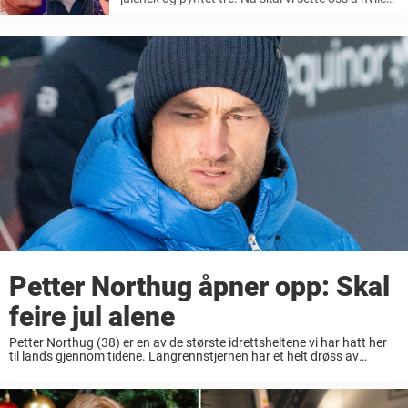
og puste på en stund, synges det i Alf Prøysens
«Julekveldsvise». Ja, det ...
Petter Northug åpner opp: Skal
feire jul alene
Petter Northug (38) er en av de største idrettsheltene vi har hatt her
til lands gjennom tidene. Langrennstjernen har et helt drøss av
medaljer fra sin tid i skisporet og det er ingen tvil om ...