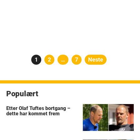
Posts
Side
1
Side
2
…
Side
7
Neste
pagination
Populært
Etter Olaf Tuftes bortgang –
dette har kommet frem