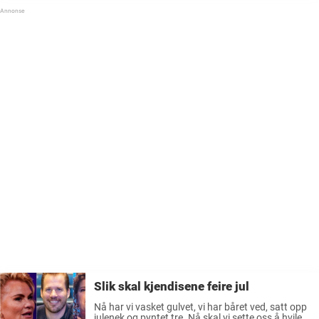
Slik skal kjendisene feire jul
Nå har vi vasket gulvet, vi har båret ved, satt opp
julenek og pyntet tre. Nå skal vi sette oss å hvile