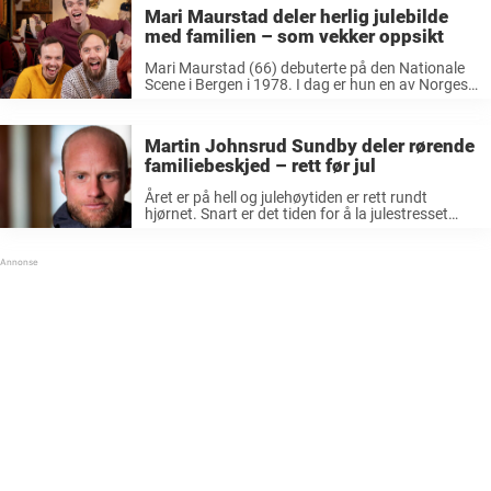
rampelyset og rundt ...
Mari Maurstad deler herlig julebilde
med familien – som vekker oppsikt
Mari Maurstad (66) debuterte på den Nationale
Scene i Bergen i 1978. I dag er hun en av Norges
mest folkekjære skuespillere. Siden 1981 har hun
vært fast ansatt på Nationaltheateret og har
spilt i ...
Martin Johnsrud Sundby deler rørende
familiebeskjed – rett før jul
Året er på hell og julehøytiden er rett rundt
hjørnet. Snart er det tiden for å la julestresset
senke seg å legge bena høyt på bordet. Det
gjelder også flere av Norges kjente profiler, som
...