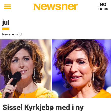
NO
Edition
Toggle
menu
jul
Newsner
»
jul
Sissel Kyrkjebø med i ny