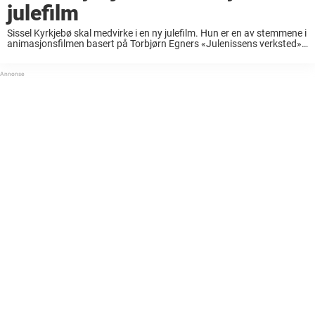
julefilm
Sissel Kyrkjebø skal medvirke i en ny julefilm. Hun er en av stemmene i
animasjonsfilmen basert på Torbjørn Egners «Julenissens verksted».
Sissel Kyrkjebø kommer til å være med i julefilmen «Julenissens
verksted». Hun skal være ...