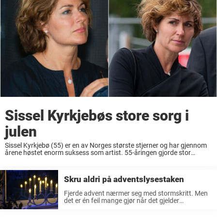
Sissel Kyrkjebøs store sorg i
julen
Sissel Kyrkjebø (55) er en av Norges største stjerner og har gjennom
årene høstet enorm suksess som artist. 55-åringen gjorde stor
suksess og slo gjennom som tenåring på 80-tallet i Norge. I dag har
Kyrkjebø ...
Skru aldri på adventslysestaken
Fjerde advent nærmer seg med stormskritt. Men
det er én feil mange gjør når det gjelder
adventsstaken. Her er hva du aldri bør gjøre for å
slukke den. Julen er i sannhet en magisk tid. ...