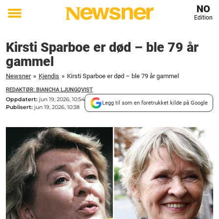
NO
Edition
Toggle
menu
Kirsti Sparboe er død – ble 79 år
gammel
Newsner
»
Kjendis
»
Kirsti Sparboe er død – ble 79 år gammel
REDAKTØR: BIANCHA LJUNGQVIST
Oppdatert:
jun 19, 2026, 10:54
Legg til som en foretrukket kilde på Google
Publisert:
jun 19, 2026, 10:38