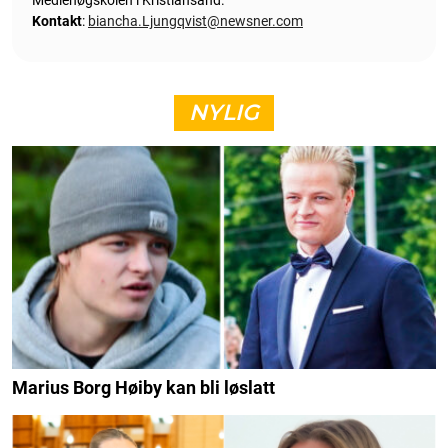
Mediehøgskolen i Kristiansand.
Kontakt
:
biancha.Ljungqvist@newsner.com
NYLIG
Marius Borg Høiby kan bli løslatt