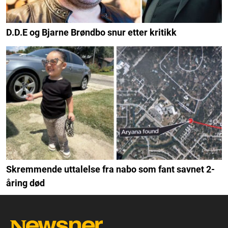
D.D.E og Bjarne Brøndbo snur etter kritikk
Skremmende uttalelse fra nabo som fant savnet 2-
åring død