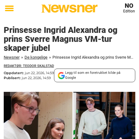
NO
Edition
Toggle
menu
Prinsesse Ingrid Alexandra og
prins Sverre Magnus VM-tur
skaper jubel
Newsner
»
De kongelige
»
Prinsesse Ingrid Alexandra og prins Sverre Magnus VM-tur skaper jubel
REDAKTØR: TEODOR SKALSTAD
Oppdatert:
jun 22, 2026, 14:59
Legg til som en foretrukket kilde på
Publisert:
jun 22, 2026, 14:59
Google