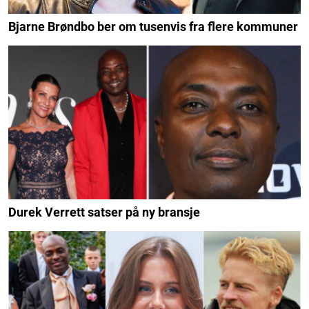
Bjarne Brøndbo ber om tusenvis fra flere kommuner
Durek Verrett satser på ny bransje