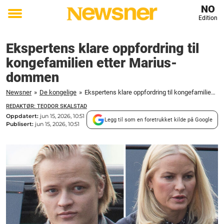
NO
Edition
Toggle
menu
Ekspertens klare oppfordring til
kongefamilien etter Marius-
dommen
Newsner
»
De kongelige
»
Ekspertens klare oppfordring til kongefamilien etter Marius-dommen
REDAKTØR: TEODOR SKALSTAD
Oppdatert:
jun 15, 2026, 10:51
Legg til som en foretrukket kilde på Google
Publisert:
jun 15, 2026, 10:51