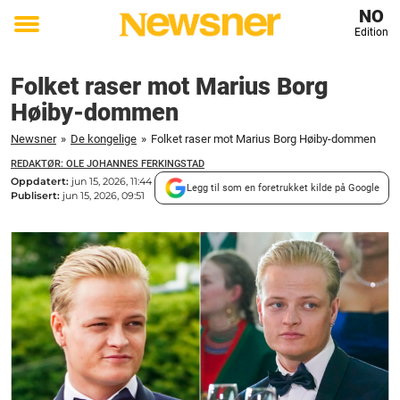
NO
Edition
Toggle
menu
Folket raser mot Marius Borg
Høiby-dommen
Newsner
»
De kongelige
»
Folket raser mot Marius Borg Høiby-dommen
REDAKTØR: OLE JOHANNES FERKINGSTAD
Oppdatert:
jun 15, 2026, 11:44
Legg til som en foretrukket kilde på Google
Publisert:
jun 15, 2026, 09:51