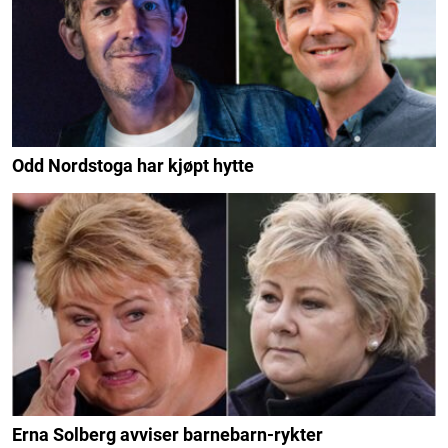
Odd Nordstoga har kjøpt hytte
Erna Solberg avviser barnebarn-rykter