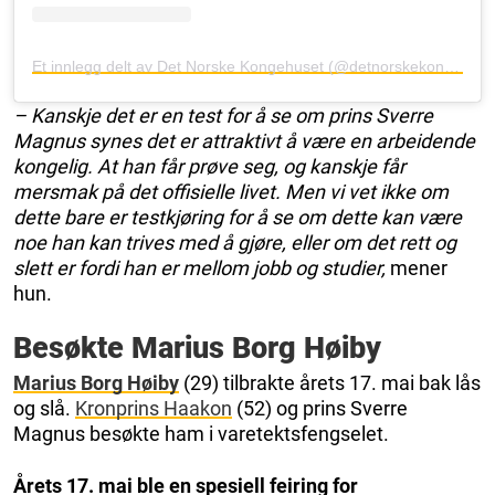
Et innlegg delt av Det Norske Kongehuset (@detnorskekongehus)
– Kanskje det er en test for å se om prins Sverre
Magnus synes det er attraktivt å være en arbeidende
kongelig. At han får prøve seg, og kanskje får
mersmak på det offisielle livet. Men vi vet ikke om
dette bare er testkjøring for å se om dette kan være
noe han kan trives med å gjøre, eller om det rett og
slett er fordi han er mellom jobb og studier,
mener
hun.
Besøkte Marius Borg Høiby
Marius Borg Høiby
(29) tilbrakte årets 17. mai bak lås
og slå.
Kronprins Haakon
(52) og prins Sverre
Magnus besøkte ham i varetektsfengselet.
Årets 17. mai ble en spesiell feiring for