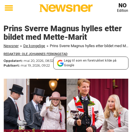
NO
Edition
Toggle
menu
Prins Sverre Magnus hylles etter
bildet med Mette-Marit
Newsner
»
De kongelige
»
Prins Sverre Magnus hylles etter bildet med Mette-Marit
REDAKTØR: OLE JOHANNES FERKINGSTAD
Oppdatert:
mai 20, 2026, 08:32
Legg til som en foretrukket kilde på
Publisert:
mai 19, 2026, 09:22
Google