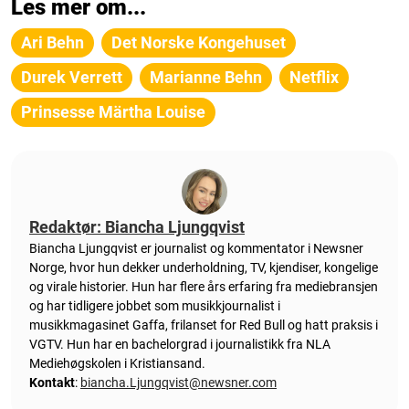
Les mer om...
Ari Behn
Det Norske Kongehuset
Durek Verrett
Marianne Behn
Netflix
Prinsesse Märtha Louise
Redaktør: Biancha Ljungqvist
Biancha Ljungqvist er journalist og kommentator i Newsner
Norge, hvor hun dekker underholdning, TV, kjendiser, kongelige
og virale historier. Hun har flere års erfaring fra mediebransjen
og har tidligere jobbet som musikkjournalist i
musikkmagasinet Gaffa, frilanset for Red Bull og hatt praksis i
VGTV. Hun har en bachelorgrad i journalistikk fra NLA
Mediehøgskolen i Kristiansand.
Kontakt
:
biancha.Ljungqvist@newsner.com