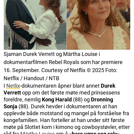
Sjaman Durek Verrett og Märtha Louise i
dokumentarfilmen Rebel Royals som har premiere
16. September. Courtesy of Netflix © 2025 Foto:
Netflix / Handout / NTB
I
Netlix
-dokumentaren åpner blant annet
Durek
Verrett
opp om det første møte med prinsessens
foreldre, nemlig
Kong Harald
(88) og
Dronning
Sonja
(88). Durek hevder i dokumentaren at han
opplevde både motstand og mangel på forståelse fra
kongefamilien. Han forteller at han under sitt første
møte på Slottet kom i kimono og cowboystøvler, etter
råd fra
Märtha Louise
om å
«bare være seg selv».