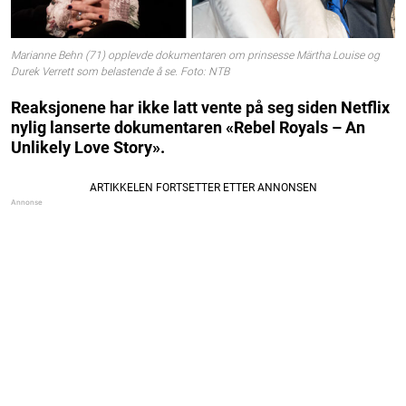
Marianne Behn (71) opplevde dokumentaren om prinsesse Märtha Louise og
Durek Verrett som belastende å se. Foto: NTB
Reaksjonene har ikke latt vente på seg siden Netflix
nylig lanserte dokumentaren «Rebel Royals – An
Unlikely Love Story».