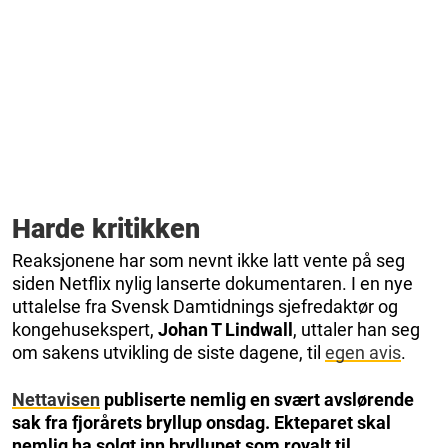
Harde kritikken
Reaksjonene har som nevnt ikke latt vente på seg
siden Netflix nylig lanserte dokumentaren. I en nye
uttalelse fra Svensk Damtidnings sjefredaktør og
kongehusekspert,
Johan T Lindwall
, uttaler han seg
om sakens utvikling de siste dagene, til
egen avis
.
Nettavisen
publiserte nemlig en svært avslørende
sak fra fjorårets bryllup onsdag. Ekteparet skal
nemlig ha solgt inn bryllupet som royalt til