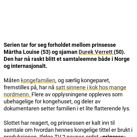
Serien tar for seg forholdet mellom prinsesse
Märtha Louise (53) og sjaman
Durek Verrett
(50).
Den har nå raskt blitt et samtaleemne både i Norge
og internasjonalt.
Måten
kongefamilien
, og særlig kongeparet,
fremstilles på, har nå
satt sinnene i kok hos mange
nordmenn.
Flere av opplysningene oppleves som
ubehagelige for kongehuset, og deler av
dokumentaren setter familien i et lite flatterende lys.
Slottet har reagert, og prinsessen er kalt inn til
samtale om hvordan hennes kongelige tittel er brukt i
produksjonen. Ifølge TV 2 nevnes ordet
«princess»