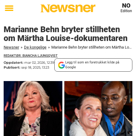
NO
Edition
Toggle
menu
Marianne Behn bryter stillheten
om Märtha Louise-dokumentaren
Newsner
»
De kongelige
»
Marianne Behn bryter stillheten om Märtha Louise-dokumentaren
REDAKTØR: BIANCHA LJUNGQVIST
Oppdatert:
mar 02, 2026, 12:39
Legg til som en foretrukket kilde på
Publisert:
sep 18, 2025, 13:23
Google