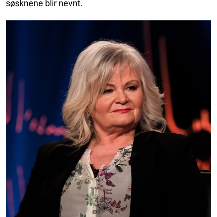
søsknene blir nevnt.