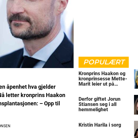
POPULÆRT
Kronprins Haakon og
kronprinsesse Mette-
Marit leier ut på
den åpenhet hva gjelder
Skaugum
Nå letter kronprins Haakon
Derfor giftet Jorun
splantasjonen: – Opp til
Stiansen seg i all
hemmelighet
Kristin Harila i sorg