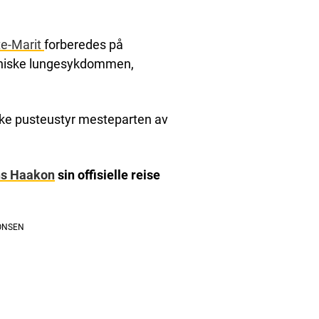
te-Marit
forberedes på
kroniske lungesykdommen,
ruke pusteustyr mesteparten av
ns Haakon
sin offisielle reise