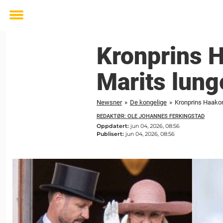
Toggle
menu
Kronprins 
Marits lung
Newsner
»
De kongelige
»
Kronprins Haakon
REDAKTØR: OLE JOHANNES FERKINGSTAD
Oppdatert:
jun 04, 2026, 08:56
Publisert:
jun 04, 2026, 08:56