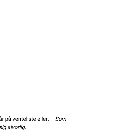
r på venteliste eller:
– Som
ig alvorlig.