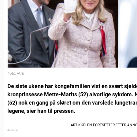
Foto: NTB
De siste ukene har kongefamilien vist en svært sjel
kronprinsesse Mette-Marits (52) alvorlige sykdom. 
(52) nok en gang på sløret om den varslede lungetran
legene, sier han til pressen.