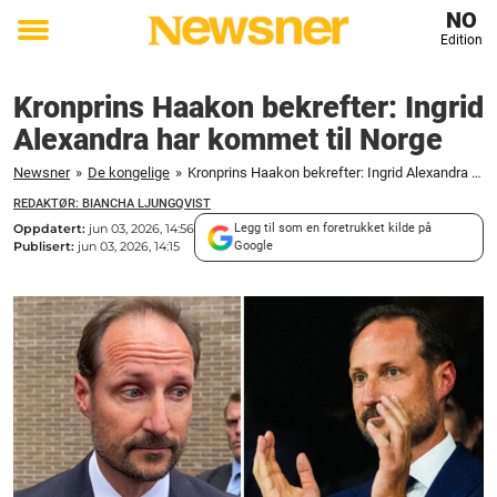
NO
Edition
Toggle
menu
Kronprins Haakon bekrefter: Ingrid
Alexandra har kommet til Norge
Newsner
»
De kongelige
»
Kronprins Haakon bekrefter: Ingrid Alexandra har kommet til Norge
REDAKTØR: BIANCHA LJUNGQVIST
Oppdatert:
jun 03, 2026, 14:56
Legg til som en foretrukket kilde på
Publisert:
jun 03, 2026, 14:15
Google