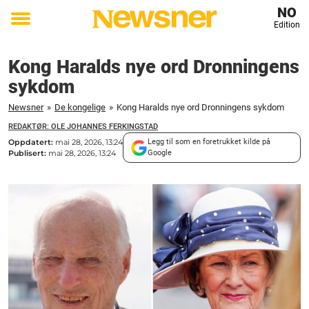
NO
Edition
Toggle
menu
Kong Haralds nye ord Dronningens
sykdom
Newsner
»
De kongelige
»
Kong Haralds nye ord Dronningens sykdom
REDAKTØR: OLE JOHANNES FERKINGSTAD
Oppdatert:
mai 28, 2026, 13:24
Legg til som en foretrukket kilde på
Publisert:
mai 28, 2026, 13:24
Google