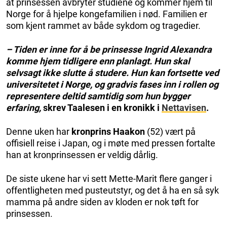
at prinsessen avbryter studiene og kommer hjem til
Norge for å hjelpe kongefamilien i nød. Familien er
som kjent rammet av både sykdom og tragedier.
– Tiden er inne for å be prinsesse Ingrid Alexandra
komme hjem tidligere enn planlagt. Hun skal
selvsagt ikke slutte å studere. Hun kan fortsette ved
universitetet i Norge, og gradvis fases inn i rollen og
representere deltid samtidig som hun bygger
erfaring,
skrev Taalesen i en kronikk i
Nettavisen
.
Denne uken har
kronprins Haakon
(52) vært på
offisiell reise i Japan, og i møte med pressen fortalte
han at kronprinsessen er veldig dårlig.
De siste ukene har vi sett Mette-Marit flere ganger i
offentligheten med pusteutstyr, og det å ha en så syk
mamma på andre siden av kloden er nok tøft for
prinsessen.