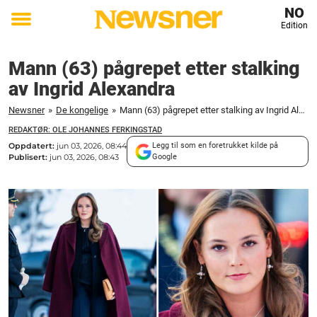
NO
Edition
Toggle
menu
Mann (63) pågrepet etter stalking
av Ingrid Alexandra
Newsner
»
De kongelige
»
Mann (63) pågrepet etter stalking av Ingrid Alexandra
REDAKTØR: OLE JOHANNES FERKINGSTAD
Oppdatert:
jun 03, 2026, 08:44
Legg til som en foretrukket kilde på
Publisert:
jun 03, 2026, 08:43
Google