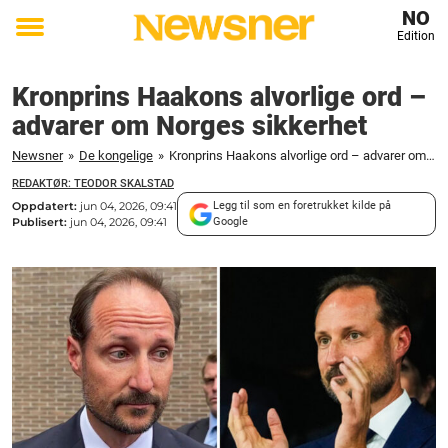
NO
Edition
Toggle
menu
Kronprins Haakons alvorlige ord –
advarer om Norges sikkerhet
Newsner
»
De kongelige
»
Kronprins Haakons alvorlige ord – advarer om Norges sikkerhet
REDAKTØR: TEODOR SKALSTAD
Oppdatert:
jun 04, 2026, 09:41
Legg til som en foretrukket kilde på
Publisert:
jun 04, 2026, 09:41
Google