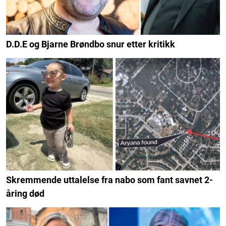
D.D.E og Bjarne Brøndbo snur etter kritikk
Skremmende uttalelse fra nabo som fant savnet 2-
åring død