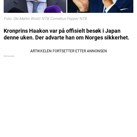
Foto: Ole Martin Wold/ NTB, Cornelius Poppe/ NTB
Kronprins Haakon var på offisielt besøk i Japan
denne uken. Der advarte han om Norges sikkerhet.