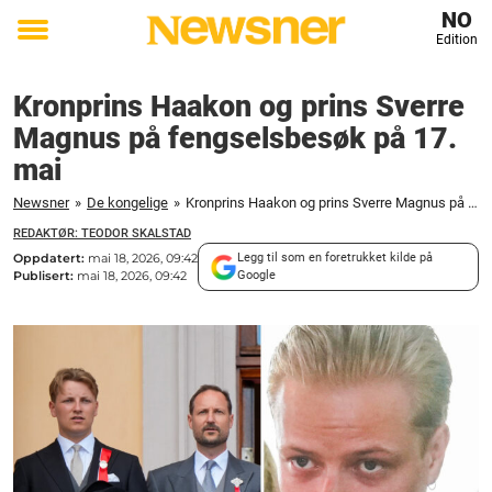
NO
Edition
Toggle
menu
Kronprins Haakon og prins Sverre
Magnus på fengselsbesøk på 17.
mai
Newsner
»
De kongelige
»
Kronprins Haakon og prins Sverre Magnus på fengselsbesøk på 17. mai
REDAKTØR: TEODOR SKALSTAD
Oppdatert:
mai 18, 2026, 09:42
Legg til som en foretrukket kilde på
Publisert:
mai 18, 2026, 09:42
Google