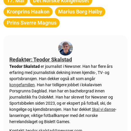
17. Mai
Det Norske Kongehuset
Kronprins Haakon
Marius Borg Høiby
Prins Sverre Magnus
Redaktør: Teodor Skalstad
Teodor Skalstad
er journalist i Newsner. Han har flere års
erfaring med journalistisk dekning innen kjendis-, TV- og
sportsbransjen. Han dekker også alt som angår
kongefamilien
. Han har tidligere jobbet i lokalavisen
Porsgrunns Dagblad. Han har en bachelorgrad innen
journalistikk fra OsloMet. Han har skrevet for Newsner og
Sportsbibelen siden 2023, og er ekspert på fotball, ski, de
kongelige og kjendisbransjen. Han har dekket
Skal vi danse
-
lanseringer, viktige fotballkamper med det norske
herrelandslaget og Bislett Games.
Kontakt:
teodor.skalstad@newsner.com