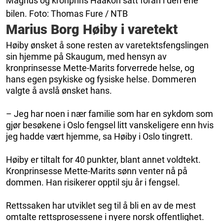
Magnus og kronprins Haakon satt foran i den ene
bilen. Foto: Thomas Fure / NTB
Marius Borg Høiby i varetekt
Høiby ønsket å sone resten av varetektsfengslingen
sin hjemme på Skaugum, med hensyn av
kronprinsesse Mette-Marits forverrede helse, og
hans egen psykiske og fysiske helse. Dommeren
valgte å avslå ønsket hans.
– Jeg har noen i nær familie som har en sykdom som
gjør besøkene i Oslo fengsel litt vanskeligere enn hvis
jeg hadde vært hjemme, sa Høiby i Oslo tingrett.
Høiby er tiltalt for 40 punkter, blant annet voldtekt.
Kronprinsesse Mette-Marits sønn venter nå på
dommen. Han risikerer opptil sju år i fengsel.
Rettssaken har utviklet seg til å bli en av de mest
omtalte rettsprosessene i nyere norsk offentlighet.