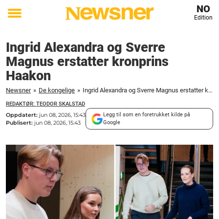
NO
Edition
Toggle
menu
Ingrid Alexandra og Sverre
Magnus erstatter kronprins
Haakon
Newsner
»
De kongelige
»
Ingrid Alexandra og Sverre Magnus erstatter kronprins Haakon
REDAKTØR: TEODOR SKALSTAD
Oppdatert:
jun 08, 2026, 15:43
Legg til som en foretrukket kilde på
Publisert:
jun 08, 2026, 15:43
Google