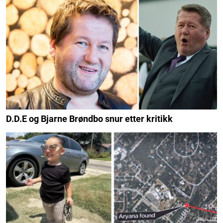
D.D.E og Bjarne Brøndbo snur etter kritikk