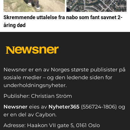
Skremmende uttalelse fra nabo som fant savnet 2-
åring død
Newsner er en av Norges største publisister på
sosiale medier – og den ledende siden for
underholdningsnyheter.
Publisher: Christian Ström
Newsner
eies av
Nyheter365
(556724-1806) og
er en del av Caybon.
Adresse: Haakon VII gate 5, 0161 Oslo