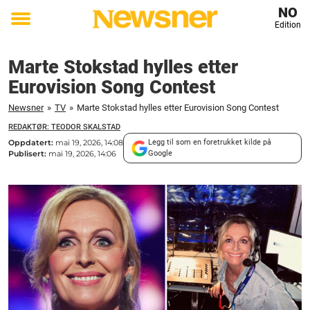
NO
Edition
Toggle
menu
Marte Stokstad hylles etter
Eurovision Song Contest
Newsner
»
TV
»
Marte Stokstad hylles etter Eurovision Song Contest
REDAKTØR: TEODOR SKALSTAD
Oppdatert:
mai 19, 2026, 14:08
Legg til som en foretrukket kilde på
Publisert:
mai 19, 2026, 14:06
Google