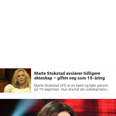
Marte Stokstad avslører tidligere
ekteskap – giftet seg som 19-åring
Marte Stokstad (45) er en kjent og kjær person
på TV-skjermen. Hun startet sin radiokarriere i
NRK med programmet Marte på NRK P3 fra
2003 til 2006. Hun har siden gjort seg kjent som
programleder for en lang rekke ...