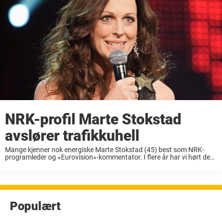
NRK-profil Marte Stokstad
avslører trafikkuhell
Mange kjenner nok energiske Marte Stokstad (45) best som NRK-
programleder og «Eurovision»-kommentator. I flere år har vi hørt den
behagelige stemmen hennes lose oss trygt gjennom musikk-
konkurransen. Nå avslører Marte Stokstad at hun har vært ...
Populært