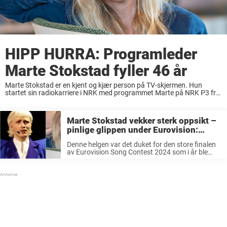
HIPP HURRA: Programleder
Marte Stokstad fyller 46 år
Marte Stokstad er en kjent og kjær person på TV-skjermen. Hun
startet sin radiokarriere i NRK med programmet Marte på NRK P3 fra
2003 til 2006. Hun har siden gjort seg kjent som programleder for en
lang rekke underholdningsshow, ...
Marte Stokstad vekker sterk oppsikt –
pinlige glippen under Eurovision:
«Veldig skuffet…»
Denne helgen var det duket for den store finalen
av Eurovision Song Contest 2024 som i år ble
arrangert i Malmö, Sverige. Det var knyttet stor
spenning til hvordan årets konkurranse ville
utspille seg da ...