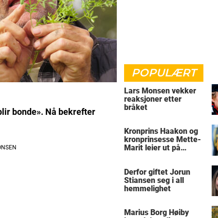
POPULÆRT
Lars Monsen vekker
reaksjoner etter
bråket
blir bonde». Nå bekrefter
Kronprins Haakon og
kronprinsesse Mette-
Marit leier ut på
Skaugum
Derfor giftet Jorun
Stiansen seg i all
hemmelighet
Marius Borg Høiby