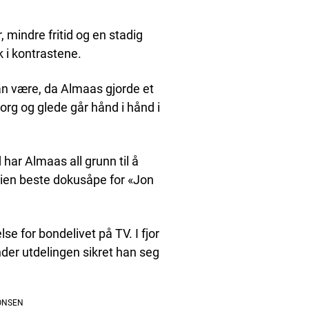
, mindre fritid og en stadig
k i kontrastene.
kan være, da Almaas gjorde et
Sorg og glede går hånd i hånd i
 har Almaas all grunn til å
orien beste dokusåpe for «Jon
se for bondelivet på TV. I fjor
nder utdelingen sikret han seg