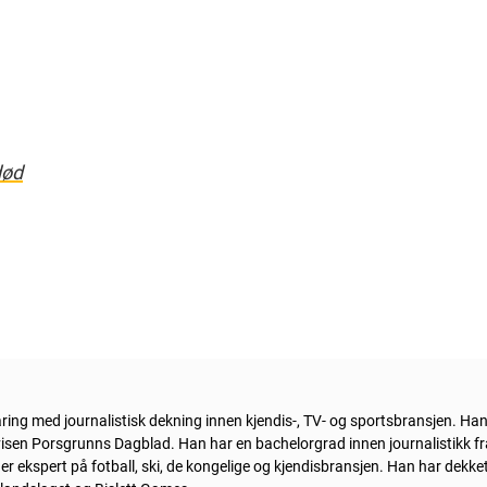
død
faring med journalistisk dekning innen kjendis-, TV- og sportsbransjen. H
lavisen Porsgrunns Dagblad. Han har en bachelorgrad innen journalistikk f
r ekspert på fotball, ski, de kongelige og kjendisbransjen. Han har dekke