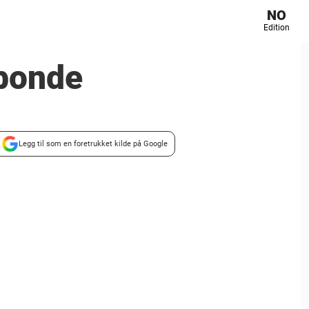
NO
Edition
 bonde
Legg til som en foretrukket kilde på Google