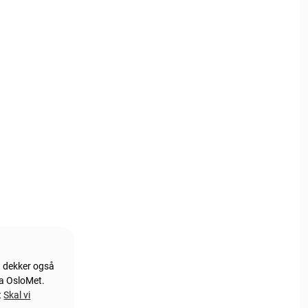
an dekker også
ra OsloMet.
t
Skal vi