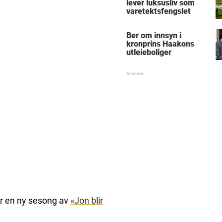
lever luksusliv som
varetektsfengslet
Ber om innsyn i
kronprins Haakons
utleieboliger
er en ny sesong av
«Jon blir