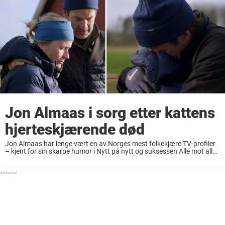
Jon Almaas i sorg etter kattens
hjerteskjærende død
Jon Almaas har lenge vært en av Norges mest folkekjære TV-profiler
– kjent for sin skarpe humor i Nytt på nytt og suksessen Alle mot alle.
Tre år siden har snart gått siden han og ...