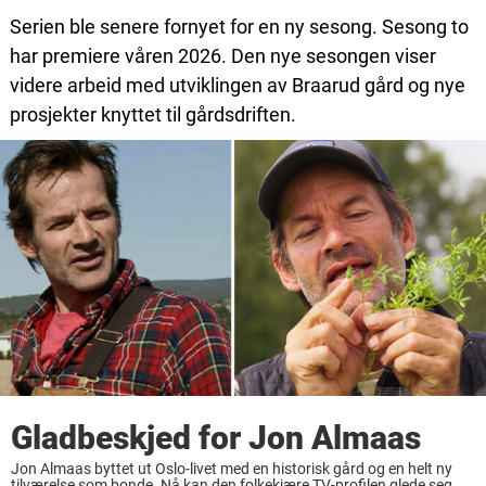
Serien ble senere fornyet for en ny sesong. Sesong to
har premiere våren 2026. Den nye sesongen viser
videre arbeid med utviklingen av Braarud gård og nye
prosjekter knyttet til gårdsdriften.
Gladbeskjed for Jon Almaas
Jon Almaas byttet ut Oslo-livet med en historisk gård og en helt ny
tilværelse som bonde. Nå kan den folkekjære TV-profilen glede seg