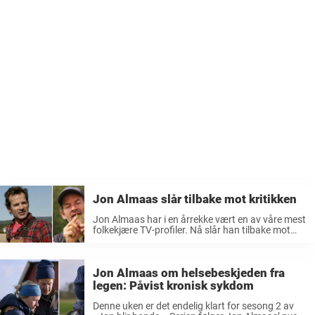
Jon Almaas slår tilbake mot kritikken
Jon Almaas har i en årrekke vært en av våre mest
folkekjære TV-profiler. Nå slår han tilbake mot
kritikken. Jon Almaas ble først kjent som
programleder for «Nytt på nytt» på NRK før
reisen gikk videre ...
Jon Almaas om helsebeskjeden fra
legen: Påvist kronisk sykdom
Denne uken er det endelig klart for sesong 2 av