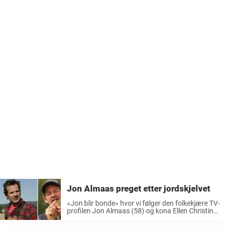
Jon Almaas preget etter jordskjelvet
«Jon blir bonde» hvor vi følger den folkekjære TV-
profilen Jon Almaas (58) og kona Ellen Christin
Heiders (58) helt nye liv som bonder, har blitt en
stor suksess på TVNorge. I helgen rystet et