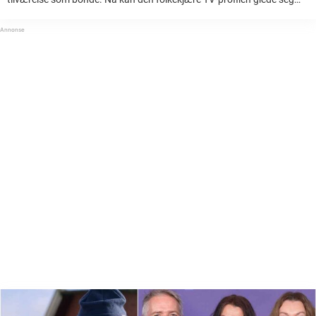
over sitt sterkeste økonomiske år noensinne. Jon Almaas (58) er en
av ...