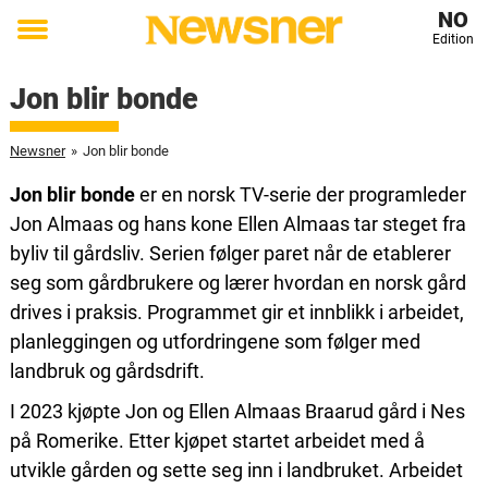
NO
Edition
Toggle
menu
Jon blir bonde
Newsner
»
Jon blir bonde
Jon blir bonde
er en norsk TV-serie der programleder
Jon Almaas
og hans kone
Ellen Almaas
tar steget fra
byliv til gårdsliv. Serien følger paret når de etablerer
seg som gårdbrukere og lærer hvordan en norsk gård
drives i praksis. Programmet gir et innblikk i arbeidet,
planleggingen og utfordringene som følger med
landbruk og gårdsdrift.
I 2023 kjøpte Jon og Ellen Almaas Braarud gård i
Nes
på Romerike. Etter kjøpet startet arbeidet med å
utvikle gården og sette seg inn i landbruket. Arbeidet