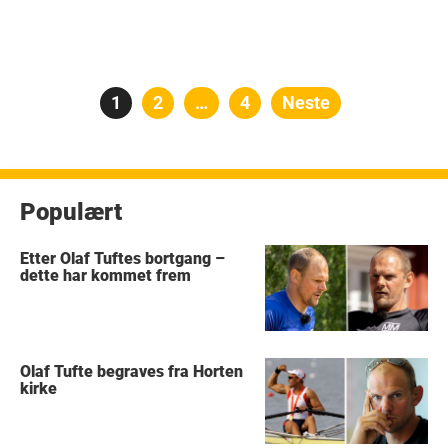
Posts
Side
1
Side
2
…
Side
4
Neste
pagination
Populært
Etter Olaf Tuftes bortgang –
dette har kommet frem
Olaf Tufte begraves fra Horten
kirke