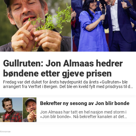
Gullruten: Jon Almaas hedrer
bøndene etter gjeve prisen
Fredag var det duket for årets høydepunkt da årets «Gullruten» ble
arrangert fra Verftet i Bergen. Det ble en kveld fylt med prisdryss til de
beste TV-produksjonene det seneste året. Også Jon Almaas (58)
stakk ...
Bekrefter ny sesong av Jon blir bonde
Jon Almaas har tatt en hel nasjon med storm i
«Jon blir bonde». Nå bekrefter kanalen at det
kommer en ny sesong. Discovery bekrefter i en
pressemelding at det kommer en ny sesong av
«Jon ...