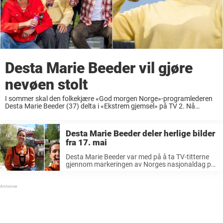
Desta Marie Beeder vil gjøre
nevøen stolt
I sommer skal den folkekjære «God morgen Norge»-programlederen
Desta Marie Beeder (37) delta i «Ekstrem gjemsel» på TV 2. Nå
avslører hun årsaken til hvorfor hun sa ja til TV-deltakelsen. Desta
Marie Beeder startet i TV ...
Desta Marie Beeder deler herlige bilder
fra 17. mai
Desta Marie Beeder var med på å ta TV-titterne
gjennom markeringen av Norges nasjonaldag på
TV 2. Nå deler hun herlige bilder fra 17. mai.
Desta Marie Beeder og resten av gjengen kjent
fra «God ...