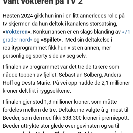
Vant vokteren på TV 2
Høsten 2024 gikk hun inn i en litt annerledes rolle på
tv-skjermen da hun deltok i kanalens storsatsing,
«
Vokteren
».
Konkurransen er en slags blanding av
«71
grader nord»
og
«Spillet».
Med sin deltakelse i
realityprogrammet fikk hun vist en annen, mer
personlig og sporty side av seg selv.
I finalen av programmet var det tre deltakere som
nådde toppen av fjellet: Sebastian Solberg, Anders
Hoff og Desta Marie. På vei opp hadde de 2,1 millioner
kroner delt likt i ryggsekkene.
I finalen gjenstod 1,3 millioner kroner, som måtte
fordeles mellom de tre. Deltakerne valgte å gi mest til
Beeder, som dermed fikk 538.300 kroner i premiepott.
Beeder uttrykte stor glede over gevinsten og sa til