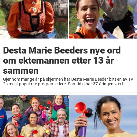
Desta Marie Beeders nye ord
om ektemannen etter 13 år
sammen
Gjennom mange år på skjermen har Desta Marie Beeder blitt en av TV
2s mest populære programledere. Samtidig har 37-åringen vært
opptatt av å skjerme livet utenfor TV-ruta. Der andre profiler gjerne
deler glimt fra ...