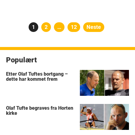
Posts
Side
1
Side
2
…
Side
12
Neste
pagination
Populært
Etter Olaf Tuftes bortgang –
dette har kommet frem
Olaf Tufte begraves fra Horten
kirke