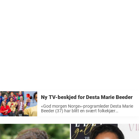
Ny TV-beskjed for Desta Marie Beeder
«God morgen Norge»-programleder Desta Marie
Beeder (37) har blitt en svært folkekjær
programleder i Norge. Nå er hun klar for et nytt
TV-program. Reisen til Desta Marie
Beeder startet i TV 2 som værmelder, men i ...