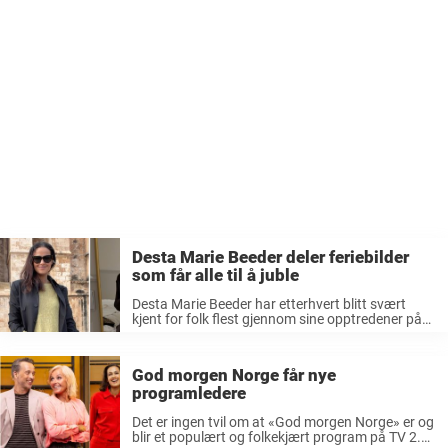
Desta Marie Beeder deler feriebilder
som får alle til å juble
Desta Marie Beeder har etterhvert blitt svært
kjent for folk flest gjennom sine opptredener på
TV-skjermen. De nye feriebildene av
programlederen får alle til å juble. Desta Marie
Beeder startet i TV 2 som værmelder, og ...
God morgen Norge får nye
programledere
Det er ingen tvil om at «God morgen Norge» er og
blir et populært og folkekjært program på TV 2.