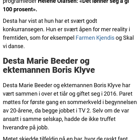
programleder
Helene Olafsen:
«Det lønner seg å gi
100 prosent».
Desta har vist at hun har et svært godt
konkurransegen. Hun er svært åpen for mer reality i
fremtiden, som for eksempel
Farmen Kjendis
og Skal
vi danse.
Desta Marie Beeder og
ektemannen Boris Klyve
Desta Marie Beeder og ektemannen Boris Klyve har
vært sammen i over et tiår og giftet seg i 2016. Paret
møttes for første gang en sommerkveld i begynnelsen
av 20-årene, da begge jobbet i TV 2. Selv om de var
ansatt i samme selskap, hadde de ikke truffet
hverandre på jobb.
Møtet skjedde tilfeldig på en bar, hvor de raskt fant