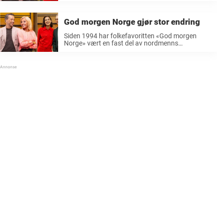
Helt siden den spede begynnelse i 1994 har det
utviklet seg til å bli en ...
God morgen Norge gjør stor endring
Siden 1994 har folkefavoritten «God morgen
Norge» vært en fast del av nordmenns
morgenrutine. Det har blitt et kjent og kjær
program mange har blitt glade i. I år fyller
morgenprogrammet «God morgen Norge» hele ...