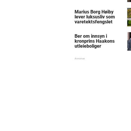
Marius Borg Høiby
lever luksusliv som
varetektsfengslet
Ber om innsyn i
kronprins Haakons
utleieboliger