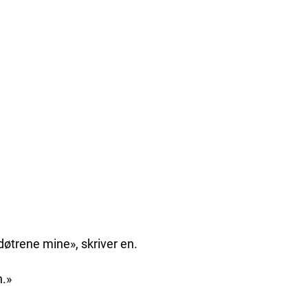
døtrene mine», skriver en.
n.»