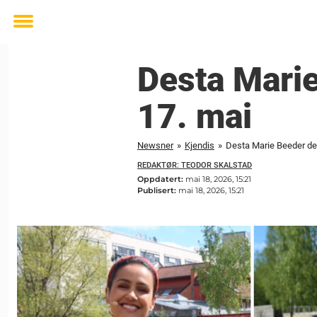
Toggle
menu
Desta Marie
17. mai
Newsner
»
Kjendis
»
Desta Marie Beeder dele
REDAKTØR: TEODOR SKALSTAD
Oppdatert:
mai 18, 2026, 15:21
Publisert:
mai 18, 2026, 15:21