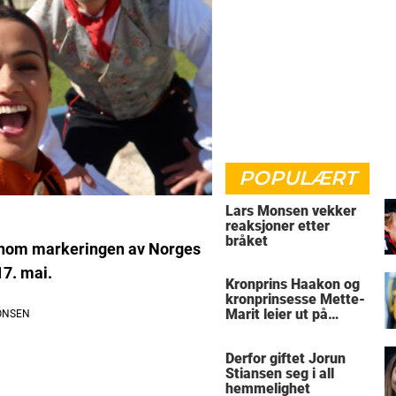
POPULÆRT
Lars Monsen vekker
reaksjoner etter
bråket
ennom markeringen av Norges
17. mai.
Kronprins Haakon og
kronprinsesse Mette-
Marit leier ut på
Skaugum
Derfor giftet Jorun
Stiansen seg i all
hemmelighet