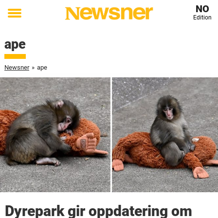
NO
Edition
Toggle
menu
ape
Newsner
»
ape
Dyrepark gir oppdatering om