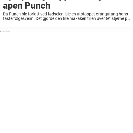
apen Punch
Da Punch ble forlatt ved fødselen, ble en utstoppet orangutang hans
faste følgesvenn. Det gjorde den lille makaken til en uventet stjerne på
sosiale medier. Og nå har noe begynt å endre seg i Ichikawa ...