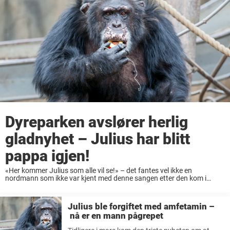
Dyreparken avslører herlig
gladnyhet – Julius har blitt
pappa igjen!
«Her kommer Julius som alle vil se!» – det fantes vel ikke en
nordmann som ikke var kjent med denne sangen etter den kom i
1983. Det er få som ikke kjenner til sjimpansen Julius ...
Julius ble forgiftet med amfetamin –
nå er en mann pågrepet