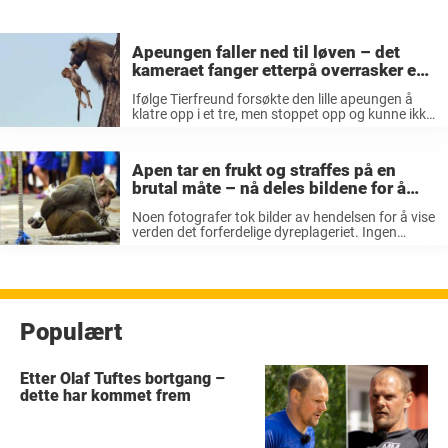
Apeungen faller ned til løven – det
kameraet fanger etterpå overrasker en
hel verden
Ifølge Tierfreund forsøkte den lille apeungen å
klatre opp i et tre, men stoppet opp og kunne ikke
fortsette. Da dukket løven opp og fulgte etter. Så
skjedde det store mirakelet. Løvinnen ble
nysgjerrig og ...
Apen tar en frukt og straffes på en
brutal måte – nå deles bildene for å
vise dyremishandlingens sanne ansikt
Noen fotografer tok bilder av hendelsen for å vise
verden det forferdelige dyreplageriet. Ingen
mennesker ble straffet for dette. En
forbipasserende person skal også ha dunket
apen i pannen for å gjøre den sint. Til ...
Populært
Etter Olaf Tuftes bortgang –
dette har kommet frem