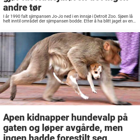
andre tør
I år 1990 falt sjimpansen Jo-Jo ned i en innsjø i Detroit Zoo. Sjøen lå
helt inntil området der sjimpansen bodde. Etter å ha blitt jaget av en
annen, sint sjimpanse, falt han ned i ...
Apen kidnapper hundevalp på
gaten og løper avgårde, men
ingen hadde forestilt seg