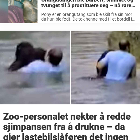
tvunget til å prostituere seg – nå rører
Ponys historie millioner
Pony er en orangutang som ble skilt fra sin mor
da hun ble født. De tok henne med til et bordell i
Kereng Pangi (Indonesia) hvor hun ble holdt
fanget med lenker. Personene som tok ...
Zoo-personalet nekter å redde
sjimpansen fra å drukne – da
gjør lastebilsjåføren det ingen