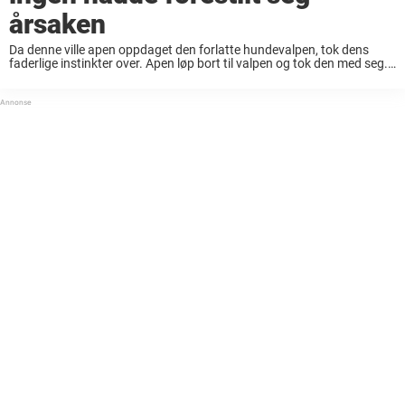
årsaken
Da denne ville apen oppdaget den forlatte hundevalpen, tok dens
faderlige instinkter over. Apen løp bort til valpen og tok den med seg.
Lokalbefolkningen skulle da få se noe som fikk de til å miste ...