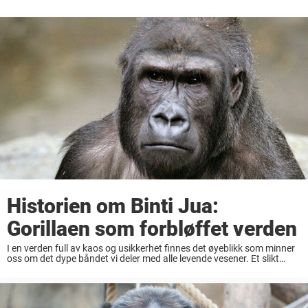
Historien om Binti Jua:
Gorillaen som forbløffet verden
I en verden full av kaos og usikkerhet finnes det øyeblikk som minner
oss om det dype båndet vi deler med alle levende vesener. Et slikt
øyeblikk skjedde for over tjue år siden i Brookfield ...