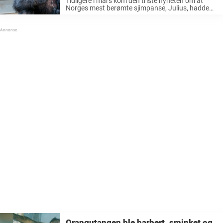
Tidligere i mars kom den triste nyheten om at
Norges mest berømte sjimpanse, Julius, hadde
blitt alvorlig syk etter at noen forsøkte å forgifte
ham i Dyreparken i Kristiansand. Politiet ønsket
den gangen tips i ...
Orangutangen ble barbert, sminket og