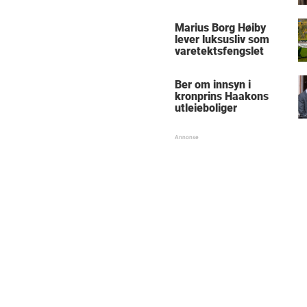
Marius Borg Høiby
lever luksusliv som
varetektsfengslet
Ber om innsyn i
kronprins Haakons
utleieboliger