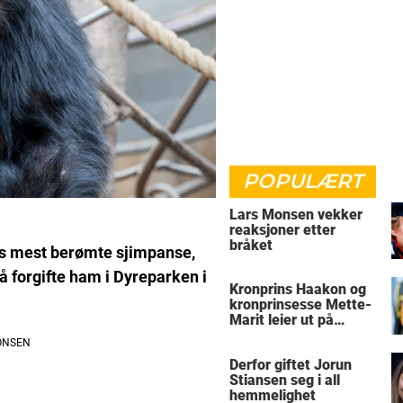
POPULÆRT
Lars Monsen vekker
reaksjoner etter
bråket
es mest berømte sjimpanse,
 å forgifte ham i Dyreparken i
Kronprins Haakon og
kronprinsesse Mette-
Marit leier ut på
Skaugum
Derfor giftet Jorun
Stiansen seg i all
hemmelighet