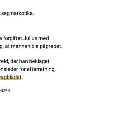
i seg narkotika.
a forgiftet Julius med
ag, at mannen ble pågrepet.
eld, der han beklaget
sleder for etterretning,
Dagbladet
.