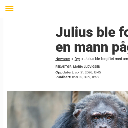
Toggle
menu
Julius ble 
en mann på
Newsner
»
Dyr
»
Julius ble forgiftet med a
REDAKTØR: MARIA LUDVIGSEN
Oppdatert:
apr 21, 2026, 13:45
Publisert:
mar 15, 2019, 11:48