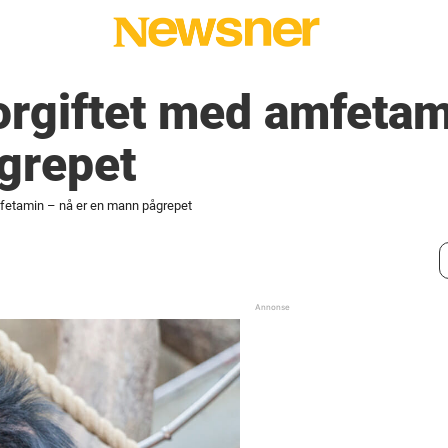
forgiftet med amfetam
grepet
mfetamin – nå er en mann pågrepet