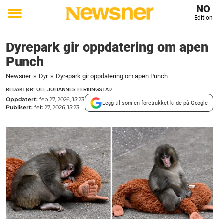
NO
Edition
Toggle
menu
Dyrepark gir oppdatering om apen
Punch
Newsner
»
Dyr
»
Dyrepark gir oppdatering om apen Punch
REDAKTØR: OLE JOHANNES FERKINGSTAD
Oppdatert:
feb 27, 2026, 15:23
Legg til som en foretrukket kilde på Google
Publisert:
feb 27, 2026, 15:23