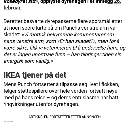
kosedyret sitt»,
opplyste dyrehagen i et innlegg
26.
februar
.
Deretter besvarte dyrepasserne flere spørsmål etter
at noen seere lurte på om Punchs venstre arm var
skadet:
«Vi mottok bekymrede kommentarer om
hans venstre arm, som «Er han skadet?», men for å
være sikre, fikk vi veterinæren til å undersøke ham, og
det er ingen unormale funn – han tilbringer tiden sin
energisk som vanlig.»
IKEA tjener på det
Mens Punch fortsetter å tilpasse seg livet i flokken,
følger støttespillere over hele verden fortsatt nøye
med på hans reise – og deres entusiasme har hatt
ringvirkninger utenfor dyrehagen.