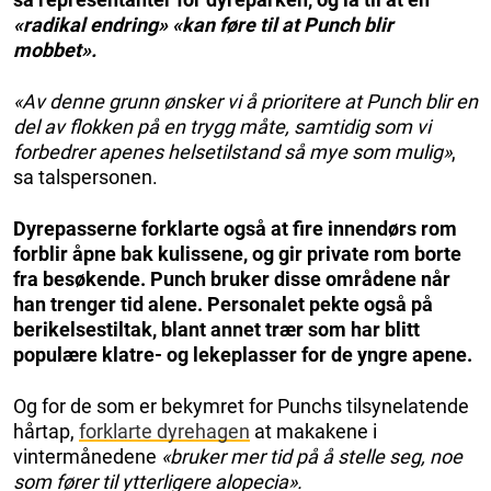
«radikal endring» «kan føre til at Punch blir
mobbet».
«Av denne grunn ønsker vi å prioritere at Punch blir en
del av flokken på en trygg måte, samtidig som vi
forbedrer apenes helsetilstand så mye som mulig»
,
sa talspersonen.
Dyrepasserne forklarte også at fire innendørs rom
forblir åpne bak kulissene, og gir private rom borte
fra besøkende. Punch bruker disse områdene når
han trenger tid alene. Personalet pekte også på
berikelsestiltak, blant annet trær som har blitt
populære klatre- og lekeplasser for de yngre apene.
Og for de som er bekymret for Punchs tilsynelatende
hårtap,
forklarte dyrehagen
at makakene i
vintermånedene
«bruker mer tid på å stelle seg, noe
som fører til ytterligere alopecia».