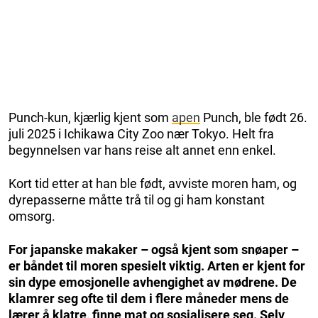
Punch-kun, kjærlig kjent som
apen
Punch, ble født 26.
juli 2025 i Ichikawa City Zoo nær Tokyo. Helt fra
begynnelsen var hans reise alt annet enn enkel.
Kort tid etter at han ble født, avviste moren ham, og
dyrepasserne måtte trå til og gi ham konstant
omsorg.
For japanske makaker – også kjent som snøaper –
er båndet til moren spesielt viktig. Arten er kjent for
sin dype emosjonelle avhengighet av mødrene. De
klamrer seg ofte til dem i flere måneder mens de
lærer å klatre, finne mat og sosialisere seg. Selv