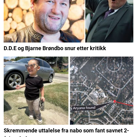
D.D.E og Bjarne Brøndbo snur etter kritikk
Skremmende uttalelse fra nabo som fant savnet 2-