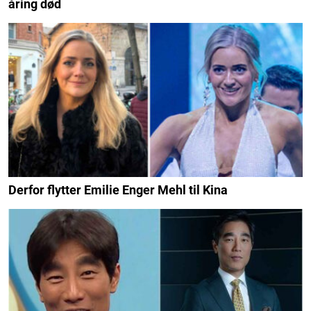
åring død
Derfor flytter Emilie Enger Mehl til Kina