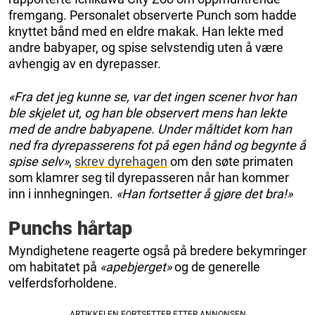
fremgang. Personalet observerte Punch som hadde
knyttet bånd med en eldre makak. Han lekte med
andre babyaper, og spise selvstendig uten å være
avhengig av en dyrepasser.
«Fra det jeg kunne se, var det ingen scener hvor han
ble skjelet ut, og han ble observert mens han lekte
med de andre babyapene. Under måltidet kom han
ned fra dyrepasserens fot på egen hånd og begynte å
spise selv»
,
skrev dyrehagen
om den søte primaten
som klamrer seg til dyrepasseren når han kommer
inn i innhegningen.
«Han fortsetter å gjøre det bra!»
Punchs hårtap
Myndighetene reagerte også på bredere bekymringer
om habitatet på
«apebjerget»
og de generelle
velferdsforholdene.