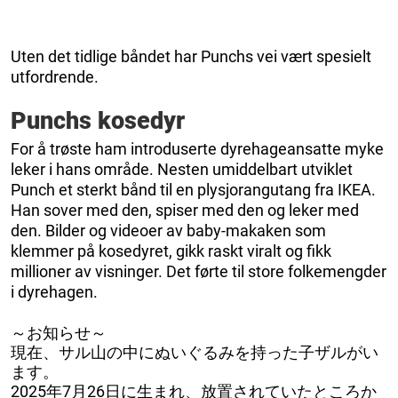
Uten det tidlige båndet har Punchs vei vært spesielt
utfordrende.
Punchs kosedyr
For å trøste ham introduserte dyrehageansatte myke
leker i hans område. Nesten umiddelbart utviklet
Punch et sterkt bånd til en plysjorangutang fra IKEA.
Han sover med den, spiser med den og leker med
den. Bilder og videoer av baby-makaken som
klemmer på kosedyret, gikk raskt viralt og fikk
millioner av visninger. Det førte til store folkemengder
i dyrehagen.
～お知らせ～
現在、サル山の中にぬいぐるみを持った子ザルがい
ます。
2025年7月26日に生まれ、放置されていたところか