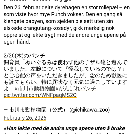
Den 26. februar delte dyrehagen en stor milepæl – en
som viste hvor mye Punch vokser. Den en gang så
klengete babyen, som sjelden ble sett uten sin
elskede orangutang-kosedyr, gikk merkelig nok
oppreist og lekte trygt med de andre unge apene på
egen hånd.
2/26(木)のパンチ
飼育員「ぬいぐるみは使わず他の子ザル達と遊んで
いました。左腕について『怪我しているのでは？』
とご心配の声をいただきましたが、念のため獣医に
も診てもらい、特に異状なく元気に過ごしています
よ」
#市川市動植物園
#がんばれパンチ
pic.twitter.com/WNFpaqMS2Q
— 市川市動植物園（公式） (@ichikawa_zoo)
February 26, 2026
«Han lekte med de andre unge apene uten å bruke