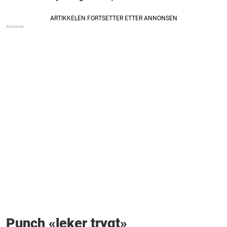
Punch «leker trygt»