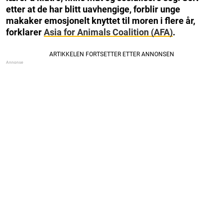
etter at de har blitt uavhengige, forblir unge
makaker emosjonelt knyttet til moren i flere år,
forklarer
Asia for Animals Coalition (AFA)
.