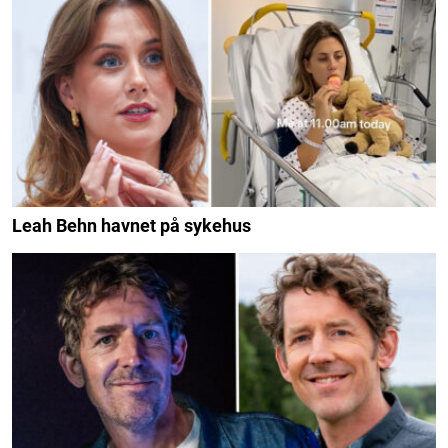
Leah Behn havnet på sykehus