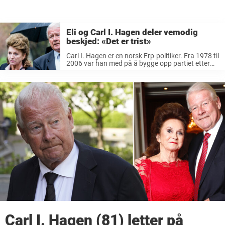
Eli og Carl I. Hagen deler vemodig
beskjed: «Det er trist»
Carl I. Hagen er en norsk Frp-politiker. Fra 1978 til
2006 var han med på å bygge opp partiet etter
det falt ut av Stortinget til å bli et av landets
største opposisjonspartier. Han har sittet ...
Carl I. Hagen (81) letter på