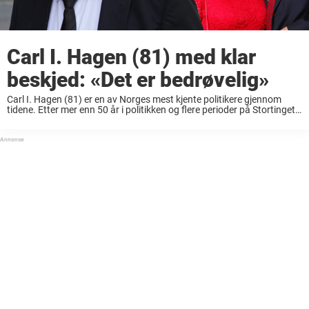
Carl I. Hagen (81) med klar
beskjed: «Det er bedrøvelig»
Carl I. Hagen (81) er en av Norges mest kjente politikere gjennom
tidene. Etter mer enn 50 år i politikken og flere perioder på Stortinget
har den tidligere Frp-lederen satt punktum for sin lange politiske ...