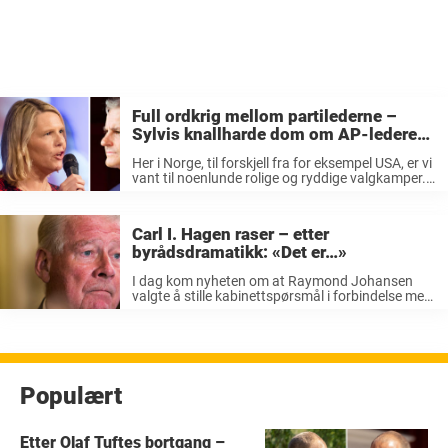
Full ordkrig mellom partilederne –
Sylvis knallharde dom om AP-lederen:
«Viser feigheten til Jonas»
Her i Norge, til forskjell fra for eksempel USA, er vi
vant til noenlunde rolige og ryddige valgkamper.
Det er Arendalsuka, utdeling av boller og roser,
kyssing av babyer og stort sett vennlige og
kollegiale ...
Carl I. Hagen raser – etter
byrådsdramatikk: «Det er…»
I dag kom nyheten om at Raymond Johansen
valgte å stille kabinettspørsmål i forbindelse med
mistillitsforslaget mot tidligere byråd Lan Marie
Berg. Forslaget hadde bakgrunn i at Berg
angivelig ikke overholdt opplysningsplikten sin
overfor bystyret. ...
Populært
Etter Olaf Tuftes bortgang –