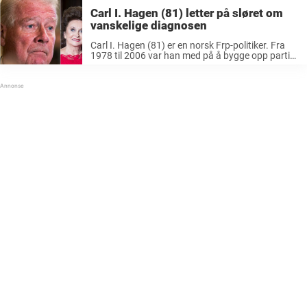
Carl I. Hagen (81) letter på sløret om
vanskelige diagnosen
Carl I. Hagen (81) er en norsk Frp-politiker. Fra
1978 til 2006 var han med på å bygge opp partiet
etter det falt ut av Stortinget til å bli et av landets
største opposisjonspartier. Han har ...