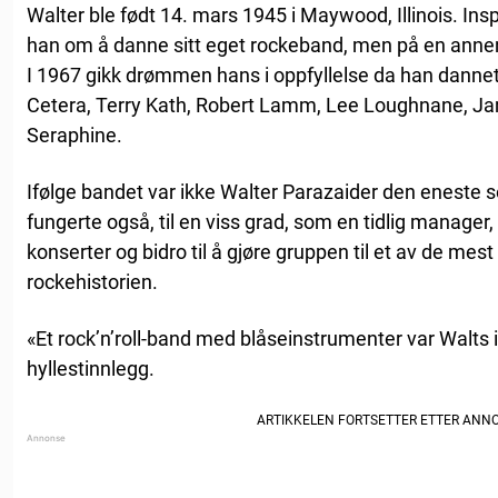
Walter ble født 14. mars 1945 i Maywood, Illinois. Ins
han om å danne sitt eget rockeband, men på en anne
I 1967 gikk drømmen hans i oppfyllelse da han dan
Cetera, Terry Kath, Robert Lamm, Lee Loughnane, 
Seraphine.
Ifølge bandet var ikke Walter Parazaider den eneste
fungerte også, til en viss grad, som en tidlig manager,
konserter og bidro til å gjøre gruppen til et av de mes
rockehistorien.
«Et rock’n’roll-band med blåseinstrumenter var Walts i
hyllestinnlegg.