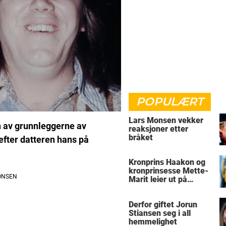
POPULÆRT
Lars Monsen vekker
n av grunnleggerne av
reaksjoner etter
bråket
efter datteren hans på
Kronprins Haakon og
kronprinsesse Mette-
Marit leier ut på
Skaugum
Derfor giftet Jorun
Stiansen seg i all
hemmelighet