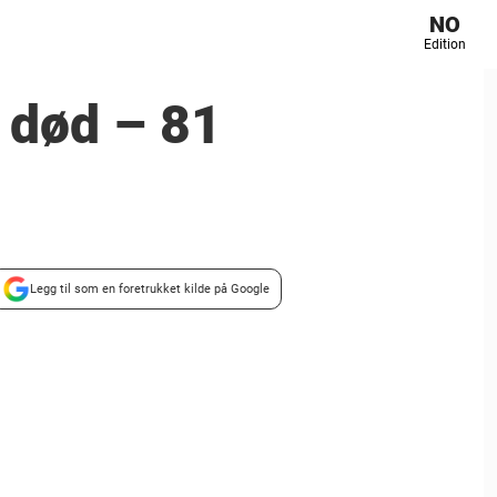
NO
Edition
r død – 81
Legg til som en foretrukket kilde på Google