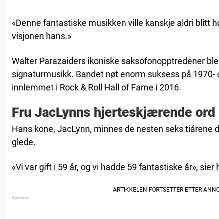
«Denne fantastiske musikken ville kanskje aldri blitt h
visjonen hans.»
Walter Parazaiders ikoniske saksofonopptredener ble
signaturmusikk. Bandet nøt enorm suksess på 1970- o
innlemmet i Rock & Roll Hall of Fame i 2016.
Fru JacLynns hjerteskjærende ord
Hans kone, JacLynn, minnes de nesten seks tiåren
glede.
«Vi var gift i 59 år, og vi hadde 59 fantastiske år», sier