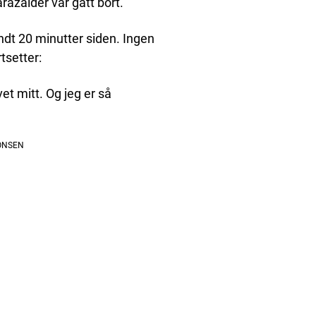
razaider var gått bort.
rundt 20 minutter siden. Ingen
tsetter:
et mitt. Og jeg er så