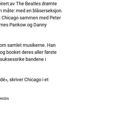
pirert av The Beatles drømte
n måte: med en blåserseksjon.
net Chicago sammen med Peter
James Pankow og Danny
 som samlet musikerne. Han
 og booket deres aller første
t suksessrike bandene i
dé», skriver Chicago i et