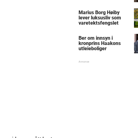
Marius Borg Høiby
lever luksusliv som
varetektsfengslet
Ber om innsyn i
kronprins Haakons
utleieboliger