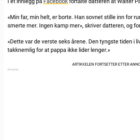
I et innlegg på
Facebook
fortalte datteren at Walter Pa
«Min far, min helt, er borte. Han sovnet stille inn for 
smerte mer. Ingen kamp mer», skriver datteren, og for
«Dette var de verste seks årene. Den tyngste tiden i liv
takknemlig for at pappa ikke lider lenger.»