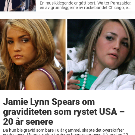
En musikklegende er gått bort. Walter Parazaider,
en av grunnleggerne av rockebandet Chicago, er
død i en alder av 81 år, bekrefter datteren hans
på Facebook. Han kjempet mot Alzheimers. I et
innlegg på Facebook ...
Jamie Lynn Spears om
graviditeten som rystet USA –
20 år senere
Da hun ble gravid som bare 16 år gammel, skapte det overskrifter
verden over. Mange trodde karrieren hennes var over. Nå, nesten 20