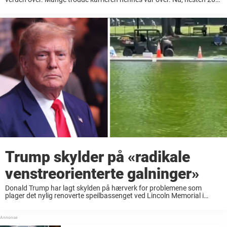
år senere, åpner skuespilleren og sangeren Jamie Lynn Spears (35)
opp om ...
Trump skylder på «radikale
venstreorienterte galninger»
Donald Trump har lagt skylden på hærverk for problemene som
plager det nylig renoverte speilbassenget ved Lincoln Memorial i
Washington D.C. Bare noen uker etter at hans administrasjon brukte
14 millioner dollar på å male ...