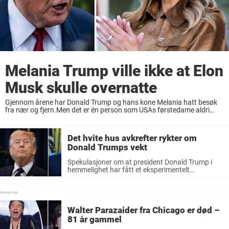
Melania Trump ville ikke at Elon
Musk skulle overnatte
Gjennom årene har Donald Trump og hans kone Melania hatt besøk
fra nær og fjern.Men det er én person som USAs førstedame aldri
ønsket skulle overnatte hos paret.Presidentens venn Elon Musk er
ikke velkommen i ...
Det hvite hus avkrefter rykter om
Donald Trumps vekt
Spekulasjoner om at president Donald Trump i
hemmelighet har fått et eksperimentelt
slankemiddel, har blitt bestemt avvist.
Walter Parazaider fra Chicago er død –
81 år gammel