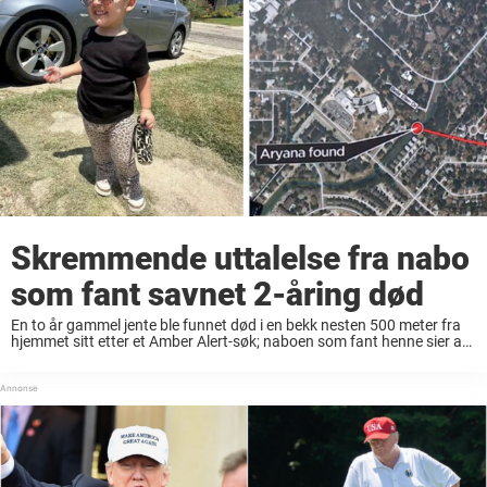
Skremmende uttalelse fra nabo
som fant savnet 2-åring død
En to år gammel jente ble funnet død i en bekk nesten 500 meter fra
hjemmet sitt etter et Amber Alert-søk; naboen som fant henne sier at
noe ledet ham rett til henne. Et lokalsamfunn ...