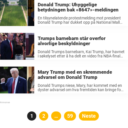
Donald Trump: Uhyggelige
betydningen bak «8647»-meldingen
En tilsynelatende protestmelding mot president
Donald Trump har dukket opp på National Mall
noen dager før den historiske UFC-gallaen som
skal finne sted på plenen foran Det hvite hus
denne søndagen, 14. juni. UFC Freedom ...
Trumps barnebarn står overfor
alvorlige beskyldninger
Donald Trumps barnebarn, Kai Trump, har havnet
i søkelyset etter å ha delt en video fra NBA-finalen
på sosiale medier. Kontroversen startet etter at
Kai (19) la ut et opptak av seg selv og bestefaren
...
Mary Trump med en skremmende
advarsel om Donald Trump
Donald Trumps niese, Mary, har kommet med en
dyster advarsel om hva fremtiden kan bringe for
USA. Dette om presidenten får viljen sin. Mary
Trump har i mange år vært en åpenhjertig kritiker
av onkelen ...
Posts
Side
1
Side
2
…
Side
59
Neste
pagination