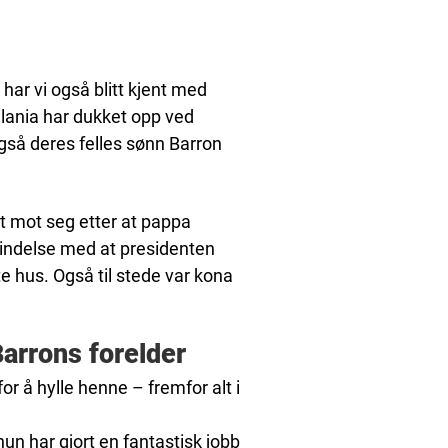
 har vi også blitt kjent med
elania har dukket opp ved
gså deres felles sønn Barron
et mot seg etter at pappa
bindelse med at presidenten
e hus. Også til stede var kona
arrons forelder
or å hylle henne – fremfor alt i
 hun har gjort en fantastisk jobb