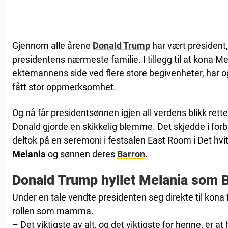
Gjennom alle årene
Donald Trump
har vært president,
presidentens nærmeste familie. I tillegg til at kona M
ektemannens side ved flere store begivenheter, har o
fått stor oppmerksomhet.
Og nå får presidentsønnen igjen all verdens blikk rett
Donald gjorde en skikkelig blemme. Det skjedde i for
deltok på en seremoni i festsalen East Room i Det hvit
Melania
og sønnen deres
Barron
.
Donald Trump hyllet Melania som B
Under en tale vendte presidenten seg direkte til kona f
rollen som mamma.
– Det viktigste av alt, og det viktigste for henne, er at