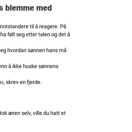
mps blemme med
tstandere til å reagere. På
 følt seg etter talen og det å
 deg hvordan sønnen hans må
 enn å ikke huske sønnens
», skrev en fjerde.
ok æren selv, ville du hatt et