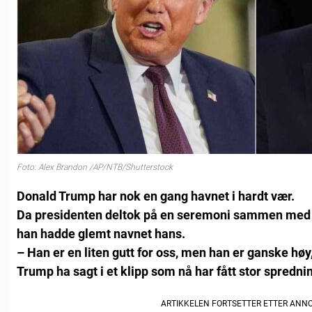
Foto: Alex Brandon /AP/NTB/Shutterstock
Donald Trump har nok en gang havnet i hardt vær.
Da presidenten deltok på en seremoni sammen med sø
han hadde glemt navnet hans.
– Han er en liten gutt for oss, men han er ganske høy
Trump ha sagt i et klipp som nå har fått stor spredni