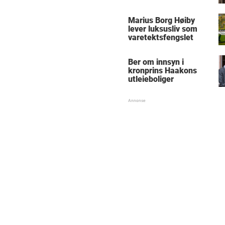
Marius Borg Høiby
lever luksusliv som
varetektsfengslet
Ber om innsyn i
kronprins Haakons
utleieboliger