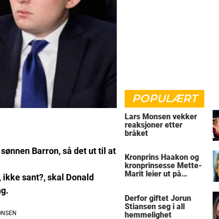
POPULÆRT
Lars Monsen vekker
reaksjoner etter
bråket
nnen Barron, så det ut til at
Kronprins Haakon og
kronprinsesse Mette-
Marit leier ut på
, ikke sant?, skal Donald
Skaugum
ng.
Derfor giftet Jorun
Stiansen seg i all
hemmelighet