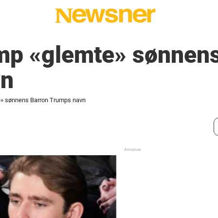
mp «glemte» sønnens
vn
» sønnens Barron Trumps navn