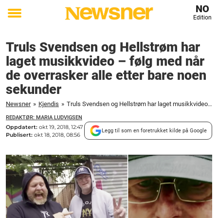
NO
Edition
Toggle
menu
Truls Svendsen og Hellstrøm har
laget musikkvideo – følg med når
de overrasker alle etter bare noen
sekunder
Newsner
»
Kjendis
»
Truls Svendsen og Hellstrøm har laget musikkvideo – følg med når de overrasker alle etter bare noen sekunder
REDAKTØR: MARIA LUDVIGSEN
Oppdatert:
okt 19, 2018, 12:47
Legg til som en foretrukket kilde på Google
Publisert:
okt 18, 2018, 08:56