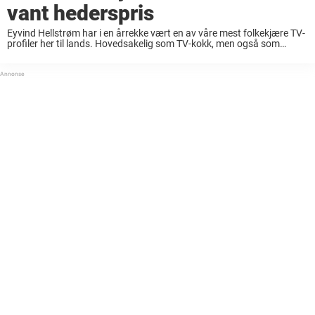
vant hederspris
Eyvind Hellstrøm har i en årrekke vært en av våre mest folkekjære TV-
profiler her til lands. Hovedsakelig som TV-kokk, men også som
programleder og forfatter. Fredag fikk han den gjeveste prisen man
kan få under ...