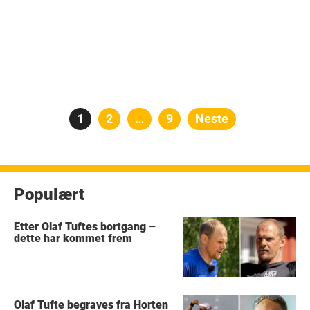
Posts
Side
1
Side
2
…
Side
9
Neste
pagination
Populært
Etter Olaf Tuftes bortgang –
dette har kommet frem
Olaf Tufte begraves fra Horten