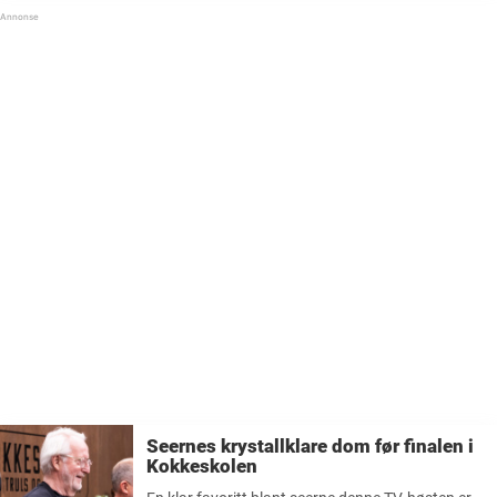
av nordmenn til å utforske matglede og ...
Seernes krystallklare dom før finalen i
Kokkeskolen