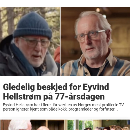
Gledelig beskjed for Eyvind
Hellstrøm på 77-årsdagen
Eyvind Hellstrøm har i flere tiår vært en av Norges mest profilerte TV-
personligheter, kjent som både kokk, programleder og forfatter.
Gjennom sine mange programmer har han inspirert haugevis av
nordmenn til å utforske matglede og ...