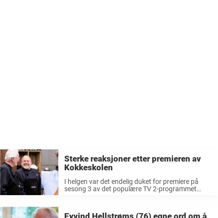
Sterke reaksjoner etter premieren av
Kokkeskolen
I helgen var det endelig duket for premiere på
sesong 3 av det populære TV 2-programmet
«Kokkeskolen». Det er duoen Eyvind Hellstrøm
(76) og Truls Svendsen (52) som leder deltakerne
gjennom skolen på kanalen. Denne ...
Eyvind Hellstrøms (76) egne ord om å