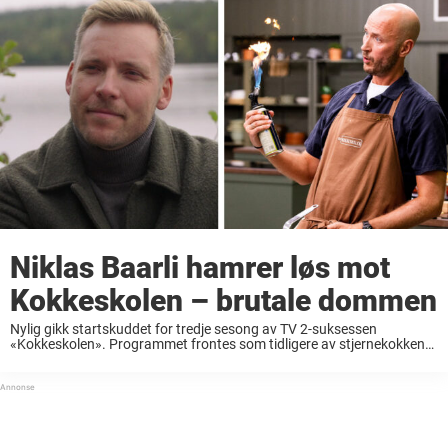
Niklas Baarli hamrer løs mot
Kokkeskolen – brutale dommen
Nylig gikk startskuddet for tredje sesong av TV 2-suksessen
«Kokkeskolen». Programmet frontes som tidligere av stjernekokken
Eyvind Hellstrøm (76) og komiker Truls Svendsen (52). I år er det tolv
kjente fjes som har tatt plass ...