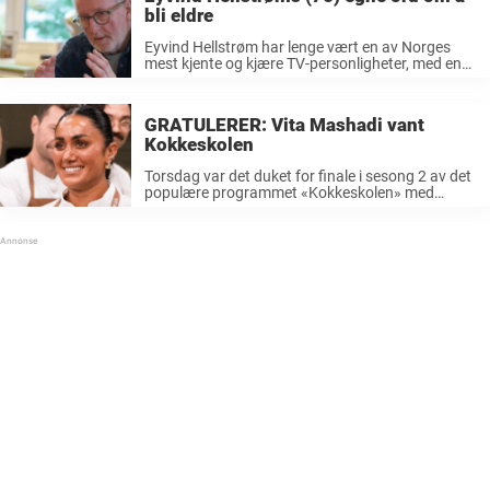
bli eldre
Eyvind Hellstrøm har lenge vært en av Norges
mest kjente og kjære TV-personligheter, med en
karriere som strekker seg langt utover TV-
skjermen. Gjennom sin rolle som kokk og
programleder har han inspirert nordmenn til å ...
GRATULERER: Vita Mashadi vant
Kokkeskolen
Torsdag var det duket for finale i sesong 2 av det
populære programmet «Kokkeskolen» med
Eyvind Hellstrøm og Truls Svendsen i spissen på
TV 2. I den nervepirrende finaleepisoden var det
Guri Melbye (44), Jennie ...