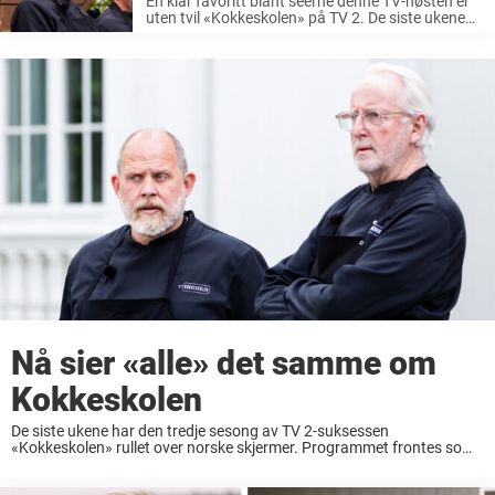
En klar favoritt blant seerne denne TV-høsten er
uten tvil «Kokkeskolen» på TV 2. De siste ukene
har den tredje sesongen rullet over norske
skjermer. Duoen Eyvind Hellstrøm og Truls
Svendsen fortsetter sin suksess på ...
Nå sier «alle» det samme om
Kokkeskolen
De siste ukene har den tredje sesong av TV 2-suksessen
«Kokkeskolen» rullet over norske skjermer. Programmet frontes som
tidligere av stjernekokken Eyvind Hellstrøm (76) og komiker Truls
Svendsen (52). Etter min mening er det noe ...