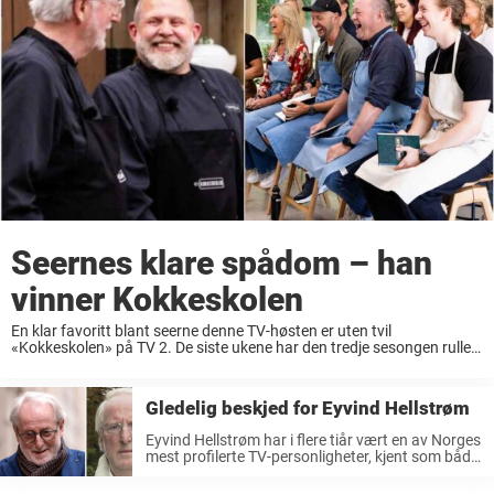
Seernes klare spådom – han
vinner Kokkeskolen
En klar favoritt blant seerne denne TV-høsten er uten tvil
«Kokkeskolen» på TV 2. De siste ukene har den tredje sesongen rullet
over norske skjermer. Duoen Eyvind Hellstrøm og Truls
Svendsen fortsetter sin suksess på skjermen, som de har ...
Gledelig beskjed for Eyvind Hellstrøm
Eyvind Hellstrøm har i flere tiår vært en av Norges
mest profilerte TV-personligheter, kjent som både
kokk, programleder og forfatter. Gjennom sine
mange programmer har han inspirert haugevis