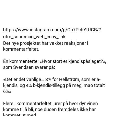
https://www.instagram.com/p/Co7PchYtUGB/?
utm_source=ig_web_copy_link
Det nye prosjektet har vekket reaksjoner i
kommentarfeltet.
Én kommenterte: «Hvor stort er kjendispåslaget?»,
som Svendsen svarer på:
«Det er det vanlige… 8% for Hellstrøm, som er a-
kjendis, og 4% b-kjendis-tillegg på meg, mao totalt
6%»
Flere i kommentarfeltet lurer på hvor dyr vinen
komme til å bli, noe duoen fremdeles ikke har
kommet ut med.