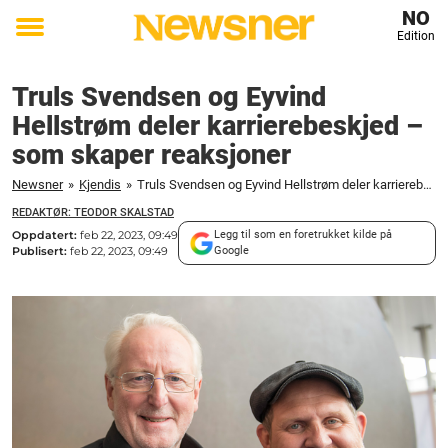
NO
Edition
Toggle
menu
Truls Svendsen og Eyvind
Hellstrøm deler karrierebeskjed –
som skaper reaksjoner
Newsner
»
Kjendis
»
Truls Svendsen og Eyvind Hellstrøm deler karrierebeskjed – som skaper reaksjoner
REDAKTØR: TEODOR SKALSTAD
Oppdatert:
feb 22, 2023, 09:49
Legg til som en foretrukket kilde på
Publisert:
feb 22, 2023, 09:49
Google