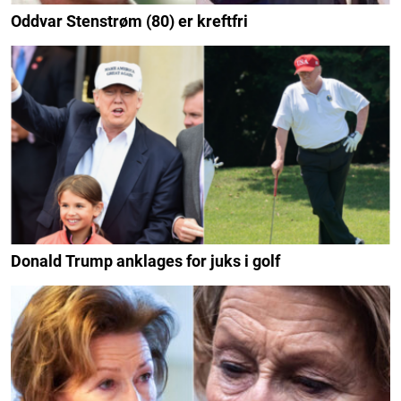
Oddvar Stenstrøm (80) er kreftfri
Donald Trump anklages for juks i golf