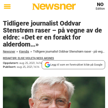
NO
Edition
Toggle
menu
Tidligere journalist Oddvar
Stenstrøm raser – på vegne av de
eldre: «Det er en forakt for
alderdom…»
Newsner
»
Kjendis
»
Tidligere journalist Oddvar Stenstrøm raser - på vegne av de eldre: "Det er en forakt for alderdom..."
REDAKTØR: ELISE VIOLETA NESS AKSNES
Oppdatert:
aug 25, 2021, 14:14
Legg til som en foretrukket kilde på Google
Publisert:
aug 25, 2021, 14:14