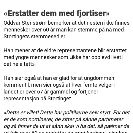
«Erstatter dem med fjortiser»
Oddvar Stenstrøm bemerker at det nesten ikke finnes
mennesker over 60 år man kan stemme på nå med
Stortingets stemmesedler.
Han mener at de eldre representantene blir erstattet
med yngre mennesker som «ikke har opplevd livet i
det hele tatt».
Han sier også at han er glad for at ungdommen
kommer til, men sier også at hver femte velger i
landet er over 67 år gammel og fortjener
representasjon på Stortinget.
«Dette er villet! Dette har politikerne selv styrt. For det
er de som nominerer, de sitter på sånne partimøter
og så finner de ut at sånn skal vi ha det, så pælmer de
ut folk over 60 og erstatter de med fjortiser,» sier han.