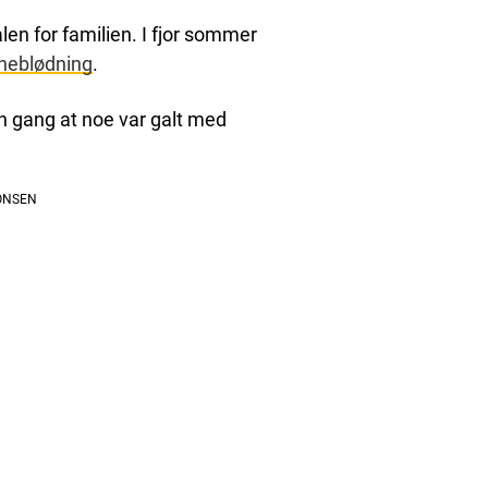
len for familien. I fjor sommer
rneblødning
.
n gang at noe var galt med