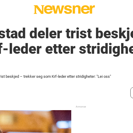
stad deler trist beskj
leder etter stridighe
rist beskjed – trekker seg som Krf-leder etter stridigheter: "Lei oss"