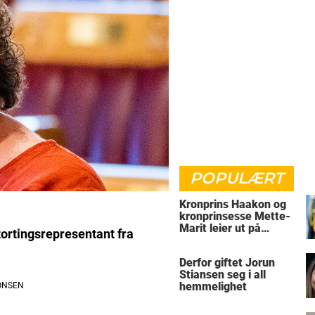
POPULÆRT
Kronprins Haakon og
kronprinsesse Mette-
Marit leier ut på
stortingsrepresentant fra
Skaugum
Derfor giftet Jorun
Stiansen seg i all
hemmelighet