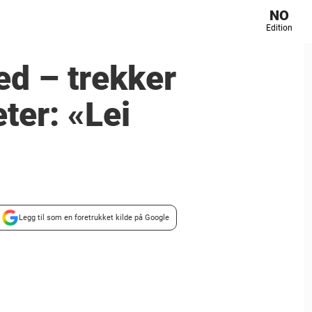
NO
Edition
ed – trekker
ter: «Lei
Legg til som en foretrukket kilde på Google