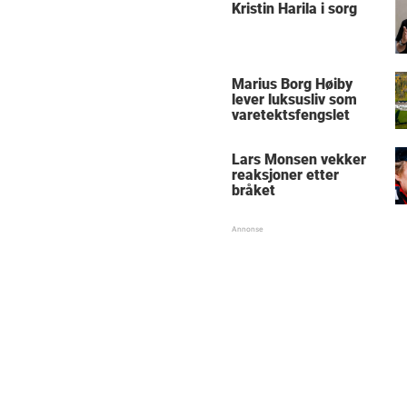
Kristin Harila i sorg
Marius Borg Høiby
lever luksusliv som
varetektsfengslet
Lars Monsen vekker
reaksjoner etter
bråket