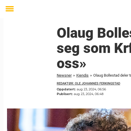
Toggle
menu
Olaug Bolle
seg som Krf-
oss»
Newsner
»
Kjendis
»
Olaug Bollestad deler t
REDAKTØR: OLE JOHANNES FERKINGSTAD
Oppdatert:
aug 23, 2024, 06:56
Publisert:
aug 23, 2024, 06:48