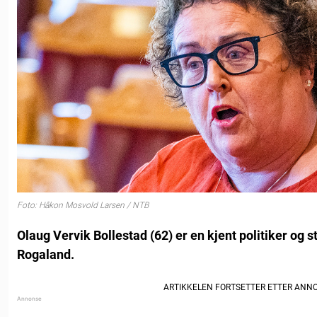
Foto: Håkon Mosvold Larsen / NTB
Olaug Vervik Bollestad (62) er en kjent politiker og 
Rogaland.