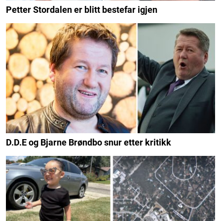
Petter Stordalen er blitt bestefar igjen
D.D.E og Bjarne Brøndbo snur etter kritikk