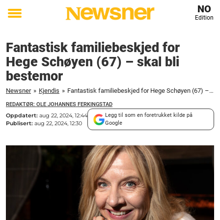
NO
Edition
Toggle
menu
Fantastisk familiebeskjed for
Hege Schøyen (67) – skal bli
bestemor
Newsner
»
Kjendis
»
Fantastisk familiebeskjed for Hege Schøyen (67) – skal bli bestemor
REDAKTØR: OLE JOHANNES FERKINGSTAD
Oppdatert:
aug 22, 2024, 12:44
Legg til som en foretrukket kilde på
Publisert:
aug 22, 2024, 12:30
Google