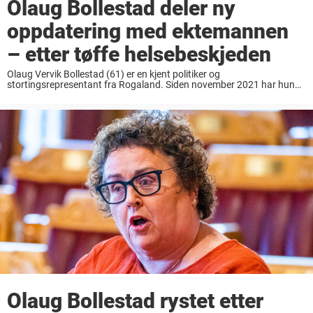
Olaug Bollestad deler ny
oppdatering med ektemannen
– etter tøffe helsebeskjeden
Olaug Vervik Bollestad (61) er en kjent politiker og
stortingsrepresentant fra Rogaland. Siden november 2021 har hun
ledet KRF, og før det var hun landbruks- og matminister i Erna
Solbergs regjering 2019-2021. Det norske folk ...
Olaug Bollestad rystet etter