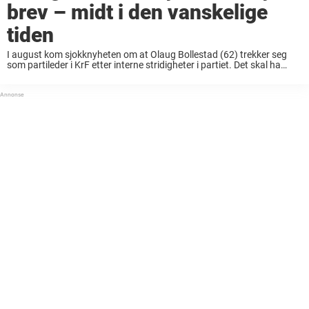
brev – midt i den vanskelige
tiden
I august kom sjokknyheten om at Olaug Bollestad (62) trekker seg
som partileder i KrF etter interne stridigheter i partiet. Det skal ha
kommet flere varsler mot partilederen omkring hennes lederstil som
har vekket reaksjoner. Det var ...