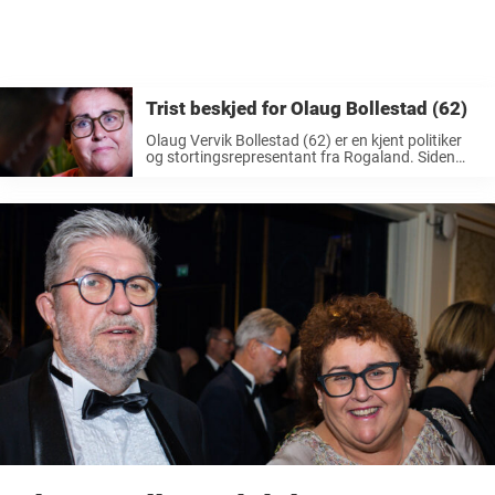
Trist beskjed for Olaug Bollestad (62)
Olaug Vervik Bollestad (62) er en kjent politiker
og stortingsrepresentant fra Rogaland. Siden
november 2021 har hun ledet KRF, og før det var
hun landbruks- og matminister i Erna Solbergs
regjering 2019-2021. Det norske folk ...