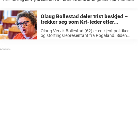
skal ha kommet flere varsler mot partilederen omkring hennes
lederstil som har vakt reaksjoner. Det ...
Olaug Bollestad deler trist beskjed –
trekker seg som Krf-leder etter
stridigheter: «Lei oss»
Olaug Vervik Bollestad (62) er en kjent politiker
og stortingsrepresentant fra Rogaland. Siden
november 2021 har hun ledet KRF, og før det var
hun landbruks- og matminister i Erna Solbergs
regjering 2019-2021. Det norske folk ...