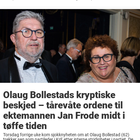
kommet flere varsler mot partilederen omkring hennes lederstil som
har vekket reaksjoner. Det var ...
Olaug Bollestads kryptiske
beskjed – tårevåte ordene til
ektemannen Jan Frode midt i
tøffe tiden
Torsdag forrige uke kom sjokknyheten om at Olaug Bollestad (62)
trekker seg som partileder i KrF etter interne stridigheter i partiet. Det