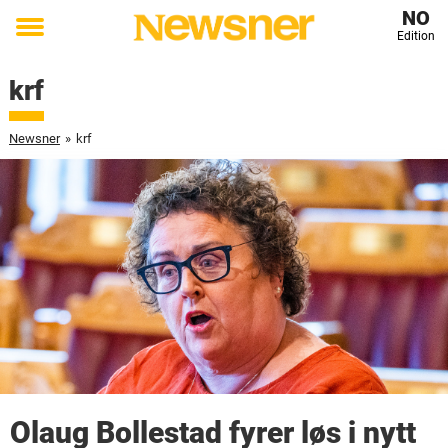
NO
Edition
Toggle
menu
krf
Newsner
»
krf
Olaug Bollestad fyrer løs i nytt