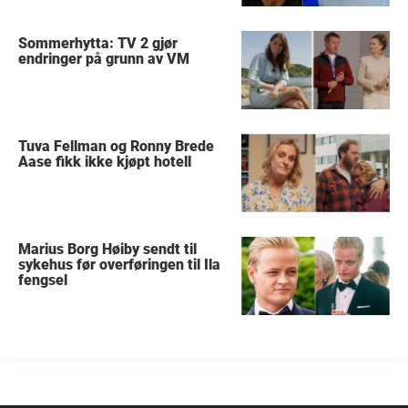
Sommerhytta: TV 2 gjør
endringer på grunn av VM
Tuva Fellman og Ronny Brede
Aase fikk ikke kjøpt hotell
Marius Borg Høiby sendt til
sykehus før overføringen til Ila
fengsel