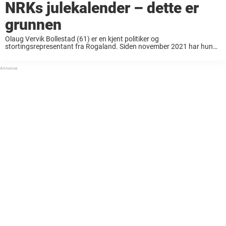
NRKs julekalender – dette er
grunnen
Olaug Vervik Bollestad (61) er en kjent politiker og
stortingsrepresentant fra Rogaland. Siden november 2021 har hun
ledet KRF, men det norske folk har også blant annet sett Bollestad i
TV-programmet «Sofa«. Her deltok hun ...