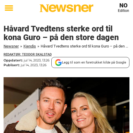
NO
Edition
Toggle
menu
Håvard Tvedtens sterke ord til
kona Guro – på den store dagen
Newsner
»
Kjendis
»
Håvard Tvedtens sterke ord til kona Guro – på den store dagen
REDAKTØR: TEODOR SKALSTAD
Oppdatert:
jul 14, 2023, 13:26
Legg til som en foretrukket kilde på Google
Publisert:
jul 14, 2023, 13:26